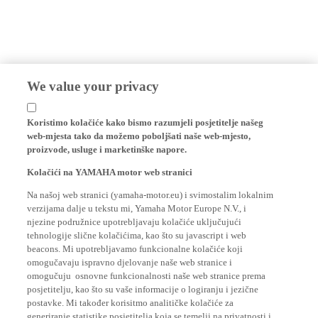
We value your privacy
Koristimo kolačiće kako bismo razumjeli posjetitelje našeg
web-mjesta tako da možemo poboljšati naše web-mjesto,
proizvode, usluge i marketinške napore.
Kolačići na YAMAHA motor web stranici
Na našoj web stranici (yamaha-motor.eu) i svimostalim lokalnim
verzijama dalje u tekstu mi, Yamaha Motor Europe N.V., i
njezine podružnice upotrebljavaju kolačiće uključujući
tehnologije slične kolačićima, kao što su javascript i web
beacons. Mi upotrebljavamo funkcionalne kolačiće koji
omogučavaju ispravno djelovanje naše web stranice i
omogučuju osnovne funkcionalnosti naše web stranice prema
posjetitelju, kao što su vaše informacije o logiranju i jezične
postavke. Mi također korisitmo analitičke kolačiće za
generiranje statistike posjetitelja koja se temelji na privatnosti i