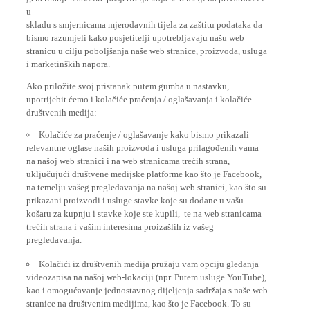
u
skladu s smjernicama mjerodavnih tijela za zaštitu podataka da
bismo razumjeli kako posjetitelji upotrebljavaju našu web
stranicu u cilju poboljšanja naše web stranice, proizvoda, usluga
i marketinških napora.
Ako priložite svoj pristanak putem gumba u nastavku,
upotrijebit ćemo i kolačiće praćenja / oglašavanja i kolačiće
društvenih medija:
Kolačiće za praćenje / oglašavanje kako bismo prikazali
relevantne oglase naših proizvoda i usluga prilagođenih vama
na našoj web stranici i na web stranicama trećih strana,
uključujući društvene medijske platforme kao što je Facebook,
na temelju vašeg pregledavanja na našoj web stranici, kao što su
prikazani proizvodi i usluge stavke koje su dodane u vašu
košaru za kupnju i stavke koje ste kupili, te na web stranicama
trećih strana i vašim interesima proizašlih iz vašeg
pregledavanja.
Kolačići iz društvenih medija pružaju vam opciju gledanja
videozapisa na našoj web-lokaciji (npr. Putem usluge YouTube),
kao i omogućavanje jednostavnog dijeljenja sadržaja s naše web
stranice na društvenim medijima, kao što je Facebook. To su