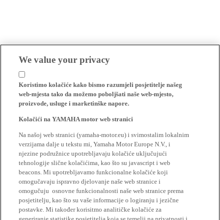
We value your privacy
Koristimo kolačiće kako bismo razumjeli posjetitelje našeg
web-mjesta tako da možemo poboljšati naše web-mjesto,
proizvode, usluge i marketinške napore.
Kolačići na YAMAHA motor web stranici
Na našoj web stranici (yamaha-motor.eu) i svimostalim lokalnim
verzijama dalje u tekstu mi, Yamaha Motor Europe N.V., i
njezine podružnice upotrebljavaju kolačiće uključujući
tehnologije slične kolačićima, kao što su javascript i web
beacons. Mi upotrebljavamo funkcionalne kolačiće koji
omogučavaju ispravno djelovanje naše web stranice i
omogučuju osnovne funkcionalnosti naše web stranice prema
posjetitelju, kao što su vaše informacije o logiranju i jezične
postavke. Mi također korisitmo analitičke kolačiće za
generiranje statistike posjetitelja koja se temelji na privatnosti i