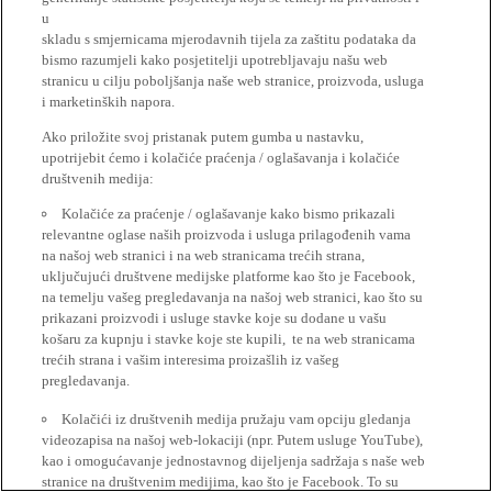
u
skladu s smjernicama mjerodavnih tijela za zaštitu podataka da
bismo razumjeli kako posjetitelji upotrebljavaju našu web
stranicu u cilju poboljšanja naše web stranice, proizvoda, usluga
i marketinških napora.
Ako priložite svoj pristanak putem gumba u nastavku,
upotrijebit ćemo i kolačiće praćenja / oglašavanja i kolačiće
društvenih medija:
Kolačiće za praćenje / oglašavanje kako bismo prikazali
relevantne oglase naših proizvoda i usluga prilagođenih vama
na našoj web stranici i na web stranicama trećih strana,
uključujući društvene medijske platforme kao što je Facebook,
na temelju vašeg pregledavanja na našoj web stranici, kao što su
prikazani proizvodi i usluge stavke koje su dodane u vašu
košaru za kupnju i stavke koje ste kupili, te na web stranicama
trećih strana i vašim interesima proizašlih iz vašeg
pregledavanja.
Kolačići iz društvenih medija pružaju vam opciju gledanja
videozapisa na našoj web-lokaciji (npr. Putem usluge YouTube),
kao i omogućavanje jednostavnog dijeljenja sadržaja s naše web
stranice na društvenim medijima, kao što je Facebook. To su