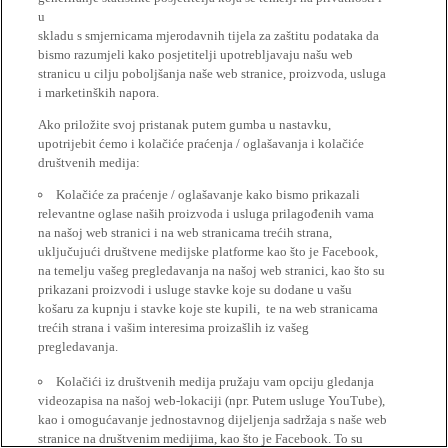
u
skladu s smjernicama mjerodavnih tijela za zaštitu podataka da
bismo razumjeli kako posjetitelji upotrebljavaju našu web
stranicu u cilju poboljšanja naše web stranice, proizvoda, usluga
i marketinških napora.
Ako priložite svoj pristanak putem gumba u nastavku,
upotrijebit ćemo i kolačiće praćenja / oglašavanja i kolačiće
društvenih medija:
Kolačiće za praćenje / oglašavanje kako bismo prikazali
relevantne oglase naših proizvoda i usluga prilagođenih vama
na našoj web stranici i na web stranicama trećih strana,
uključujući društvene medijske platforme kao što je Facebook,
na temelju vašeg pregledavanja na našoj web stranici, kao što su
prikazani proizvodi i usluge stavke koje su dodane u vašu
košaru za kupnju i stavke koje ste kupili, te na web stranicama
trećih strana i vašim interesima proizašlih iz vašeg
pregledavanja.
Kolačići iz društvenih medija pružaju vam opciju gledanja
videozapisa na našoj web-lokaciji (npr. Putem usluge YouTube),
kao i omogućavanje jednostavnog dijeljenja sadržaja s naše web
stranice na društvenim medijima, kao što je Facebook. To su