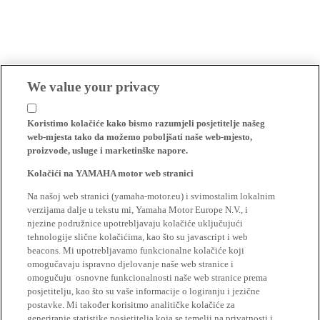
We value your privacy
Koristimo kolačiće kako bismo razumjeli posjetitelje našeg
web-mjesta tako da možemo poboljšati naše web-mjesto,
proizvode, usluge i marketinške napore.
Kolačići na YAMAHA motor web stranici
Na našoj web stranici (yamaha-motor.eu) i svimostalim lokalnim
verzijama dalje u tekstu mi, Yamaha Motor Europe N.V., i
njezine podružnice upotrebljavaju kolačiće uključujući
tehnologije slične kolačićima, kao što su javascript i web
beacons. Mi upotrebljavamo funkcionalne kolačiće koji
omogučavaju ispravno djelovanje naše web stranice i
omogučuju osnovne funkcionalnosti naše web stranice prema
posjetitelju, kao što su vaše informacije o logiranju i jezične
postavke. Mi također korisitmo analitičke kolačiće za
generiranje statistike posjetitelja koja se temelji na privatnosti i