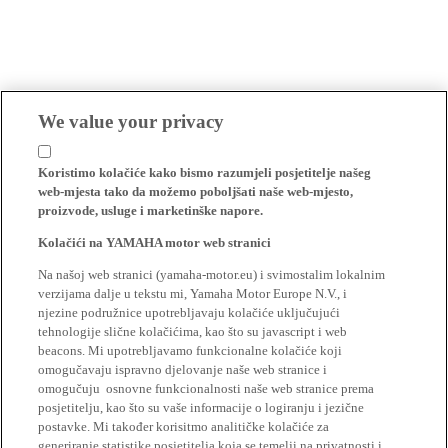
We value your privacy
Koristimo kolačiće kako bismo razumjeli posjetitelje našeg
web-mjesta tako da možemo poboljšati naše web-mjesto,
proizvode, usluge i marketinške napore.
Kolačići na YAMAHA motor web stranici
Na našoj web stranici (yamaha-motor.eu) i svimostalim lokalnim
verzijama dalje u tekstu mi, Yamaha Motor Europe N.V., i
njezine podružnice upotrebljavaju kolačiće uključujući
tehnologije slične kolačićima, kao što su javascript i web
beacons. Mi upotrebljavamo funkcionalne kolačiće koji
omogučavaju ispravno djelovanje naše web stranice i
omogučuju osnovne funkcionalnosti naše web stranice prema
posjetitelju, kao što su vaše informacije o logiranju i jezične
postavke. Mi također korisitmo analitičke kolačiće za
generiranje statistike posjetitelja koja se temelji na privatnosti i