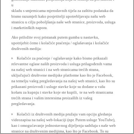
u
skladu s smjernicama mjerodavnih tijela za zaštitu podataka da
bismo razumjeli kako posjetitelji upotrebljavaju našu web
stranicu u cilju poboljšanja naše web stranice, proizvoda, usluga
i marketinških napora.
Ako priložite svoj pristanak putem gumba u nastavku,
upotrijebit ćemo i kolačiće praćenja / oglašavanja i kolačiće
društvenih medija:
Kolačiće za praćenje / oglašavanje kako bismo prikazali
relevantne oglase naših proizvoda i usluga prilagođenih vama
na našoj web stranici i na web stranicama trećih strana,
uključujući društvene medijske platforme kao što je Facebook,
na temelju vašeg pregledavanja na našoj web stranici, kao što su
prikazani proizvodi i usluge stavke koje su dodane u vašu
košaru za kupnju i stavke koje ste kupili, te na web stranicama
trećih strana i vašim interesima proizašlih iz vašeg
pregledavanja.
Kolačići iz društvenih medija pružaju vam opciju gledanja
videozapisa na našoj web-lokaciji (npr. Putem usluge YouTube),
kao i omogućavanje jednostavnog dijeljenja sadržaja s naše web
stranice na društvenim medijima, kao što je Facebook. To su