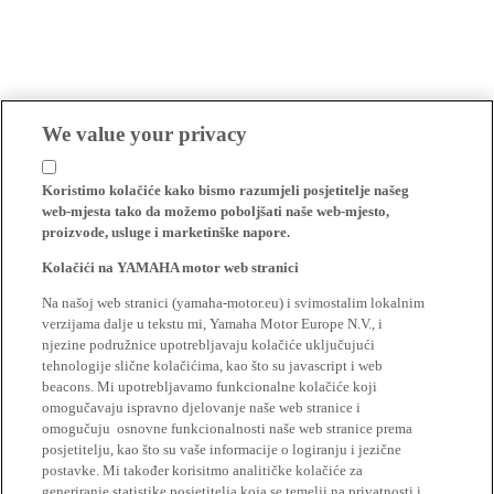
We value your privacy
Koristimo kolačiće kako bismo razumjeli posjetitelje našeg
web-mjesta tako da možemo poboljšati naše web-mjesto,
proizvode, usluge i marketinške napore.
Kolačići na YAMAHA motor web stranici
Na našoj web stranici (yamaha-motor.eu) i svimostalim lokalnim
verzijama dalje u tekstu mi, Yamaha Motor Europe N.V., i
njezine podružnice upotrebljavaju kolačiće uključujući
tehnologije slične kolačićima, kao što su javascript i web
beacons. Mi upotrebljavamo funkcionalne kolačiće koji
omogučavaju ispravno djelovanje naše web stranice i
omogučuju osnovne funkcionalnosti naše web stranice prema
posjetitelju, kao što su vaše informacije o logiranju i jezične
postavke. Mi također korisitmo analitičke kolačiće za
generiranje statistike posjetitelja koja se temelji na privatnosti i