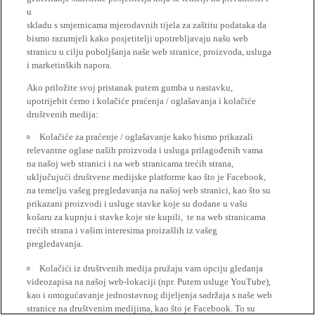
u
skladu s smjernicama mjerodavnih tijela za zaštitu podataka da
bismo razumjeli kako posjetitelji upotrebljavaju našu web
stranicu u cilju poboljšanja naše web stranice, proizvoda, usluga
i marketinških napora.
Ako priložite svoj pristanak putem gumba u nastavku,
upotrijebit ćemo i kolačiće praćenja / oglašavanja i kolačiće
društvenih medija:
Kolačiće za praćenje / oglašavanje kako bismo prikazali
relevantne oglase naših proizvoda i usluga prilagođenih vama
na našoj web stranici i na web stranicama trećih strana,
uključujući društvene medijske platforme kao što je Facebook,
na temelju vašeg pregledavanja na našoj web stranici, kao što su
prikazani proizvodi i usluge stavke koje su dodane u vašu
košaru za kupnju i stavke koje ste kupili, te na web stranicama
trećih strana i vašim interesima proizašlih iz vašeg
pregledavanja.
Kolačići iz društvenih medija pružaju vam opciju gledanja
videozapisa na našoj web-lokaciji (npr. Putem usluge YouTube),
kao i omogućavanje jednostavnog dijeljenja sadržaja s naše web
stranice na društvenim medijima, kao što je Facebook. To su