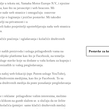
lje u tekstu mi, Yamaha Motor Europe N.V., i njezine
, kao što su javascript i web beacons. Mi
je naše web stranice i omogučuju osnovne
cije o logiranju i jezične postavke. Mi također
elji na privatnosti i u
li kako posjetitelji upotrebljavaju našu web stranicu
a.
čiće praćenja / oglašavanja i kolačiće društvenih
se naših proizvoda i usluga prilagođenih vama na
Postavke za k
medijske platforme kao što je Facebook, na temelju
usluge stavke koje su dodane u vašu košaru za kupnju i
proizašlih iz vašeg pregledavanja.
a našoj web-lokaciji (npr. Putem usluge YouTube),
 društvenim medijima, kao što je Facebook. To su
ima društvenih medija da prate ponašanje pregledavanja
ude i reklame prilagođene vašim interesima, molimo
a klikom na gumb slažem se. u slučaju da ne želite
 kolačića (prmijer: samo klačići društevnih mreža)