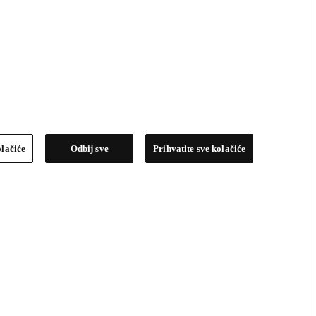
olačiće
Odbij sve
Prihvatite sve kolačiće