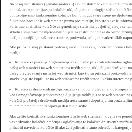
Na našoj web stranici (yamaha-motor.eu) i svimostalim lokalnim verzijama da
podružnice upotrebljavaju kolačiće uključujući tehnologije slične kolačićima
upotrebljavamo funkcionalne kolačiće koji omogučavaju ispravno djelovan
funkcionalnosti naše web stranice prema posjetitelju, kao što su vaše informa
korisitmo analitičke kolačiće za generiranje statistike posjetitelja koja se tem
skladu s smjernicama mjerodavnih tijela za zaštitu podataka da bismo razumje
u cilju poboljšanja naše web stranice, proizvoda, usluga i marketinških napor
Ako priložite svoj pristanak putem gumba u nastavku, upotrijebit ćemo i kola
medija:
Kolačiće za praćenje / oglašavanje kako bismo prikazali relevantne ogla
našoj web stranici i na web stranicama trećih strana, uključujući društvene 
vašeg pregledavanja na našoj web stranici, kao što su prikazani proizvodi i 
stavke koje ste kupili, te na web stranicama trećih strana i vašim interesima 
Kolačići iz društvenih medija pružaju vam opciju gledanja videozapisa n
kao i omogućavanje jednostavnog dijeljenja sadržaja s naše web stranice na
kolačići pružatelja društvenih medija treće strane i dopuštaju tim pružatelj
putem interneta i upotrebljavaju ih u svoje svrhe.
Ako želite koristiti sve funkcionalnosti naše web stranice i videjti sve pon
vas prihvatite kolačiće praćenja / oglašavanja te kolačiće društvenih mreža s
prihaviti navedene kolačiće ili ako želi prihvatiti samo odeređene kategorije