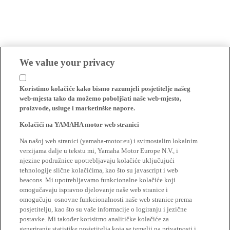
We value your privacy
Koristimo kolačiće kako bismo razumjeli posjetitelje našeg
web-mjesta tako da možemo poboljšati naše web-mjesto,
proizvode, usluge i marketinške napore.
Kolačići na YAMAHA motor web stranici
Na našoj web stranici (yamaha-motor.eu) i svimostalim lokalnim
verzijama dalje u tekstu mi, Yamaha Motor Europe N.V., i
njezine podružnice upotrebljavaju kolačiće uključujući
tehnologije slične kolačićima, kao što su javascript i web
beacons. Mi upotrebljavamo funkcionalne kolačiće koji
omogučavaju ispravno djelovanje naše web stranice i
omogučuju osnovne funkcionalnosti naše web stranice prema
posjetitelju, kao što su vaše informacije o logiranju i jezične
postavke. Mi također korisitmo analitičke kolačiće za
generiranje statistike posjetitelja koja se temelji na privatnosti i