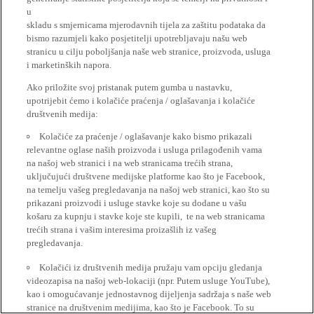
u
skladu s smjernicama mjerodavnih tijela za zaštitu podataka da
bismo razumjeli kako posjetitelji upotrebljavaju našu web
stranicu u cilju poboljšanja naše web stranice, proizvoda, usluga
i marketinških napora.
Ako priložite svoj pristanak putem gumba u nastavku,
upotrijebit ćemo i kolačiće praćenja / oglašavanja i kolačiće
društvenih medija:
Kolačiće za praćenje / oglašavanje kako bismo prikazali
relevantne oglase naših proizvoda i usluga prilagođenih vama
na našoj web stranici i na web stranicama trećih strana,
uključujući društvene medijske platforme kao što je Facebook,
na temelju vašeg pregledavanja na našoj web stranici, kao što su
prikazani proizvodi i usluge stavke koje su dodane u vašu
košaru za kupnju i stavke koje ste kupili, te na web stranicama
trećih strana i vašim interesima proizašlih iz vašeg
pregledavanja.
Kolačići iz društvenih medija pružaju vam opciju gledanja
videozapisa na našoj web-lokaciji (npr. Putem usluge YouTube),
kao i omogućavanje jednostavnog dijeljenja sadržaja s naše web
stranice na društvenim medijima, kao što je Facebook. To su