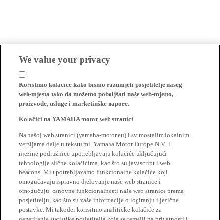
We value your privacy
Koristimo kolačiće kako bismo razumjeli posjetitelje našeg
web-mjesta tako da možemo poboljšati naše web-mjesto,
proizvode, usluge i marketinške napore.
Kolačići na YAMAHA motor web stranici
Na našoj web stranici (yamaha-motor.eu) i svimostalim lokalnim
verzijama dalje u tekstu mi, Yamaha Motor Europe N.V., i
njezine podružnice upotrebljavaju kolačiće uključujući
tehnologije slične kolačićima, kao što su javascript i web
beacons. Mi upotrebljavamo funkcionalne kolačiće koji
omogučavaju ispravno djelovanje naše web stranice i
omogučuju osnovne funkcionalnosti naše web stranice prema
posjetitelju, kao što su vaše informacije o logiranju i jezične
postavke. Mi također korisitmo analitičke kolačiće za
generiranje statistike posjetitelja koja se temelji na privatnosti i