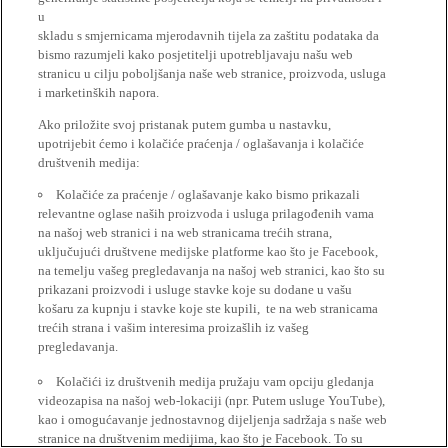
u
skladu s smjernicama mjerodavnih tijela za zaštitu podataka da
bismo razumjeli kako posjetitelji upotrebljavaju našu web
stranicu u cilju poboljšanja naše web stranice, proizvoda, usluga
i marketinških napora.
Ako priložite svoj pristanak putem gumba u nastavku,
upotrijebit ćemo i kolačiće praćenja / oglašavanja i kolačiće
društvenih medija:
Kolačiće za praćenje / oglašavanje kako bismo prikazali
relevantne oglase naših proizvoda i usluga prilagođenih vama
na našoj web stranici i na web stranicama trećih strana,
uključujući društvene medijske platforme kao što je Facebook,
na temelju vašeg pregledavanja na našoj web stranici, kao što su
prikazani proizvodi i usluge stavke koje su dodane u vašu
košaru za kupnju i stavke koje ste kupili, te na web stranicama
trećih strana i vašim interesima proizašlih iz vašeg
pregledavanja.
Kolačići iz društvenih medija pružaju vam opciju gledanja
videozapisa na našoj web-lokaciji (npr. Putem usluge YouTube),
kao i omogućavanje jednostavnog dijeljenja sadržaja s naše web
stranice na društvenim medijima, kao što je Facebook. To su