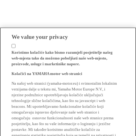
We value your privacy
Koristimo kolačiće kako bismo razumjeli posjetitelje našeg
web-mjesta tako da možemo poboljšati naše web-mjesto,
proizvode, usluge i marketinške napore.
Kolačići na YAMAHA motor web stranici
Na našoj web stranici (yamaha-motor.eu) i svimostalim lokalnim
verzijama dalje u tekstu mi, Yamaha Motor Europe N.V., i
njezine podružnice upotrebljavaju kolačiće uključujući
tehnologije slične kolačićima, kao što su javascript i web
beacons. Mi upotrebljavamo funkcionalne kolačiće koji
omogučavaju ispravno djelovanje naše web stranice i
omogučuju osnovne funkcionalnosti naše web stranice prema
posjetitelju, kao što su vaše informacije o logiranju i jezične
postavke. Mi također korisitmo analitičke kolačiće za
generiranje statistike posjetitelja koja se temelji na privatnosti i