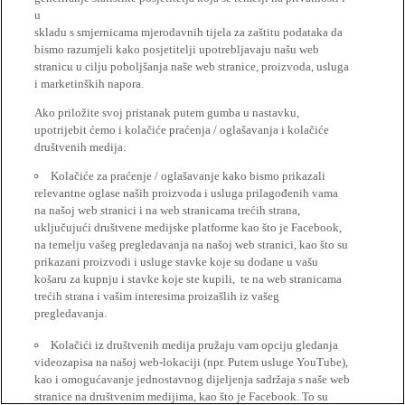
u
skladu s smjernicama mjerodavnih tijela za zaštitu podataka da
bismo razumjeli kako posjetitelji upotrebljavaju našu web
stranicu u cilju poboljšanja naše web stranice, proizvoda, usluga
i marketinških napora.
Ako priložite svoj pristanak putem gumba u nastavku,
upotrijebit ćemo i kolačiće praćenja / oglašavanja i kolačiće
društvenih medija:
Kolačiće za praćenje / oglašavanje kako bismo prikazali
relevantne oglase naših proizvoda i usluga prilagođenih vama
na našoj web stranici i na web stranicama trećih strana,
uključujući društvene medijske platforme kao što je Facebook,
na temelju vašeg pregledavanja na našoj web stranici, kao što su
prikazani proizvodi i usluge stavke koje su dodane u vašu
košaru za kupnju i stavke koje ste kupili, te na web stranicama
trećih strana i vašim interesima proizašlih iz vašeg
pregledavanja.
Kolačići iz društvenih medija pružaju vam opciju gledanja
videozapisa na našoj web-lokaciji (npr. Putem usluge YouTube),
kao i omogućavanje jednostavnog dijeljenja sadržaja s naše web
stranice na društvenim medijima, kao što je Facebook. To su