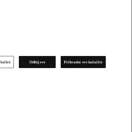
olačiće
Odbij sve
Prihvatite sve kolačiće