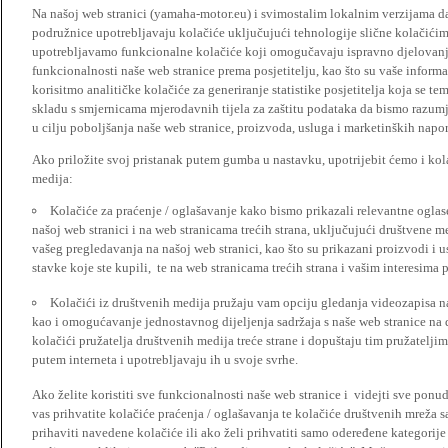
Na našoj web stranici (yamaha-motor.eu) i svimostalim lokalnim verzijama da
podružnice upotrebljavaju kolačiće uključujući tehnologije slične kolačićima
upotrebljavamo funkcionalne kolačiće koji omogučavaju ispravno djelovan
funkcionalnosti naše web stranice prema posjetitelju, kao što su vaše informa
korisitmo analitičke kolačiće za generiranje statistike posjetitelja koja se tem
skladu s smjernicama mjerodavnih tijela za zaštitu podataka da bismo razumje
u cilju poboljšanja naše web stranice, proizvoda, usluga i marketinških napor
Ako priložite svoj pristanak putem gumba u nastavku, upotrijebit ćemo i kola
medija:
Kolačiće za praćenje / oglašavanje kako bismo prikazali relevantne ogla
našoj web stranici i na web stranicama trećih strana, uključujući društvene 
vašeg pregledavanja na našoj web stranici, kao što su prikazani proizvodi i 
stavke koje ste kupili, te na web stranicama trećih strana i vašim interesima 
Kolačići iz društvenih medija pružaju vam opciju gledanja videozapisa n
kao i omogućavanje jednostavnog dijeljenja sadržaja s naše web stranice na
kolačići pružatelja društvenih medija treće strane i dopuštaju tim pružatelj
putem interneta i upotrebljavaju ih u svoje svrhe.
Ako želite koristiti sve funkcionalnosti naše web stranice i videjti sve pon
vas prihvatite kolačiće praćenja / oglašavanja te kolačiće društvenih mreža s
prihaviti navedene kolačiće ili ako želi prihvatiti samo odeređene kategorije