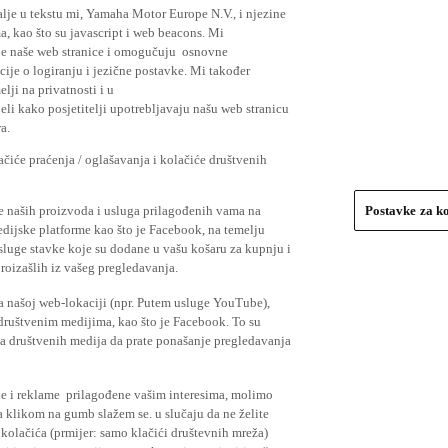
lje u tekstu mi, Yamaha Motor Europe N.V., i njezine
, kao što su javascript i web beacons. Mi
je naše web stranice i omogučuju osnovne
cije o logiranju i jezične postavke. Mi također
elji na privatnosti i u
li kako posjetitelji upotrebljavaju našu web stranicu
a.
čiće praćenja / oglašavanja i kolačiće društvenih
se naših proizvoda i usluga prilagođenih vama na
Postavke za k
medijske platforme kao što je Facebook, na temelju
usluge stavke koje su dodane u vašu košaru za kupnju i
proizašlih iz vašeg pregledavanja.
a našoj web-lokaciji (npr. Putem usluge YouTube),
 društvenim medijima, kao što je Facebook. To su
ima društvenih medija da prate ponašanje pregledavanja
ude i reklame prilagođene vašim interesima, molimo
a klikom na gumb slažem se. u slučaju da ne želite
 kolačića (prmijer: samo klačići društevnih mreža)