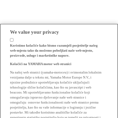
We value your privacy
Koristimo kolačiće kako bismo razumjeli posjetitelje našeg
web-mjesta tako da možemo poboljšati naše web-mjesto,
proizvode, usluge i marketinške napore.
Kolačići na YAMAHA motor web stranici
Na našoj web stranici (yamaha-motor.eu) i svimostalim lokalnim
verzijama dalje u tekstu mi, Yamaha Motor Europe N.V., i
njezine podružnice upotrebljavaju kolačiće uključujući
tehnologije slične kolačićima, kao što su javascript i web
beacons. Mi upotrebljavamo funkcionalne kolačiće koji
omogučavaju ispravno djelovanje naše web stranice i
omogučuju osnovne funkcionalnosti naše web stranice prema
posjetitelju, kao što su vaše informacije o logiranju i jezične
postavke. Mi također korisitmo analitičke kolačiće za
generiranje statistike posjetitelja koja se temelji na privatnosti i