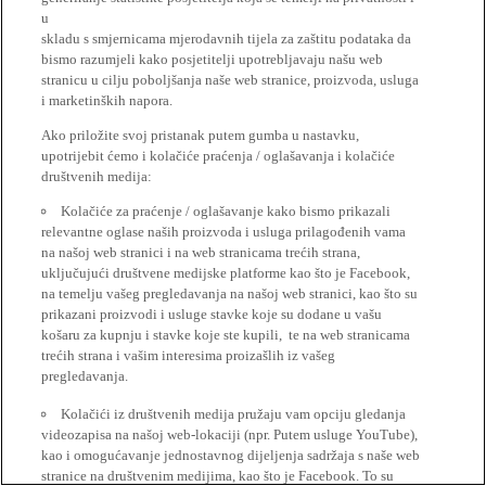
u
skladu s smjernicama mjerodavnih tijela za zaštitu podataka da
bismo razumjeli kako posjetitelji upotrebljavaju našu web
stranicu u cilju poboljšanja naše web stranice, proizvoda, usluga
i marketinških napora.
Ako priložite svoj pristanak putem gumba u nastavku,
upotrijebit ćemo i kolačiće praćenja / oglašavanja i kolačiće
društvenih medija:
Kolačiće za praćenje / oglašavanje kako bismo prikazali
relevantne oglase naših proizvoda i usluga prilagođenih vama
na našoj web stranici i na web stranicama trećih strana,
uključujući društvene medijske platforme kao što je Facebook,
na temelju vašeg pregledavanja na našoj web stranici, kao što su
prikazani proizvodi i usluge stavke koje su dodane u vašu
košaru za kupnju i stavke koje ste kupili, te na web stranicama
trećih strana i vašim interesima proizašlih iz vašeg
pregledavanja.
Kolačići iz društvenih medija pružaju vam opciju gledanja
videozapisa na našoj web-lokaciji (npr. Putem usluge YouTube),
kao i omogućavanje jednostavnog dijeljenja sadržaja s naše web
stranice na društvenim medijima, kao što je Facebook. To su