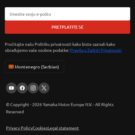
PRETPLATITE SE
Pročitajte našu Politiku privatnosti kako biste saznali kako
obrađujemo vaše osobne podatke:
Pravila o Zaštiti Privatnosti
Montenegro (Serbian)
© Copyright - 2026 Yamaha Motor Europe N.V. - All Rights
Reserved
Privacy Policy
Cookies
Legal statement
ER-LOCATOR