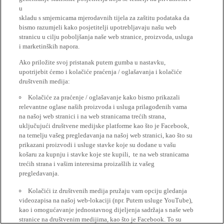
u
skladu s smjernicama mjerodavnih tijela za zaštitu podataka da
bismo razumjeli kako posjetitelji upotrebljavaju našu web
stranicu u cilju poboljšanja naše web stranice, proizvoda, usluga
i marketinških napora.
Ako priložite svoj pristanak putem gumba u nastavku,
upotrijebit ćemo i kolačiće praćenja / oglašavanja i kolačiće
društvenih medija:
Kolačiće za praćenje / oglašavanje kako bismo prikazali
relevantne oglase naših proizvoda i usluga prilagođenih vama
na našoj web stranici i na web stranicama trećih strana,
uključujući društvene medijske platforme kao što je Facebook,
na temelju vašeg pregledavanja na našoj web stranici, kao što su
prikazani proizvodi i usluge stavke koje su dodane u vašu
košaru za kupnju i stavke koje ste kupili, te na web stranicama
trećih strana i vašim interesima proizašlih iz vašeg
pregledavanja.
Kolačići iz društvenih medija pružaju vam opciju gledanja
videozapisa na našoj web-lokaciji (npr. Putem usluge YouTube),
kao i omogućavanje jednostavnog dijeljenja sadržaja s naše web
stranice na društvenim medijima, kao što je Facebook. To su