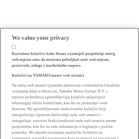
We value your privacy
Koristimo kolačiće kako bismo razumjeli posjetitelje našeg
web-mjesta tako da možemo poboljšati naše web-mjesto,
proizvode, usluge i marketinške napore.
Kolačići na YAMAHA motor web stranici
Na našoj web stranici (yamaha-motor.eu) i svimostalim lokalnim
verzijama dalje u tekstu mi, Yamaha Motor Europe N.V., i
njezine podružnice upotrebljavaju kolačiće uključujući
tehnologije slične kolačićima, kao što su javascript i web
beacons. Mi upotrebljavamo funkcionalne kolačiće koji
omogučavaju ispravno djelovanje naše web stranice i
omogučuju osnovne funkcionalnosti naše web stranice prema
posjetitelju, kao što su vaše informacije o logiranju i jezične
postavke. Mi također korisitmo analitičke kolačiće za
generiranje statistike posjetitelja koja se temelji na privatnosti i