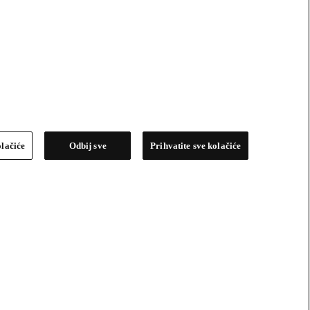
olačiće
Odbij sve
Prihvatite sve kolačiće