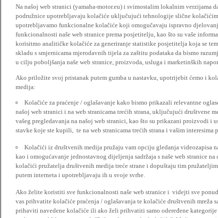
Na našoj web stranici (yamaha-motor.eu) i svimostalim lokalnim verzijama da
podružnice upotrebljavaju kolačiće uključujući tehnologije slične kolačićima
upotrebljavamo funkcionalne kolačiće koji omogučavaju ispravno djelovan
funkcionalnosti naše web stranice prema posjetitelju, kao što su vaše informa
korisitmo analitičke kolačiće za generiranje statistike posjetitelja koja se tem
skladu s smjernicama mjerodavnih tijela za zaštitu podataka da bismo razumje
u cilju poboljšanja naše web stranice, proizvoda, usluga i marketinških napor
Ako priložite svoj pristanak putem gumba u nastavku, upotrijebit ćemo i kola
medija:
Kolačiće za praćenje / oglašavanje kako bismo prikazali relevantne ogla
našoj web stranici i na web stranicama trećih strana, uključujući društvene 
vašeg pregledavanja na našoj web stranici, kao što su prikazani proizvodi i 
stavke koje ste kupili, te na web stranicama trećih strana i vašim interesima 
Kolačići iz društvenih medija pružaju vam opciju gledanja videozapisa n
kao i omogućavanje jednostavnog dijeljenja sadržaja s naše web stranice na
kolačići pružatelja društvenih medija treće strane i dopuštaju tim pružatelj
putem interneta i upotrebljavaju ih u svoje svrhe.
Ako želite koristiti sve funkcionalnosti naše web stranice i videjti sve pon
vas prihvatite kolačiće praćenja / oglašavanja te kolačiće društvenih mreža s
prihaviti navedene kolačiće ili ako želi prihvatiti samo odeređene kategorije