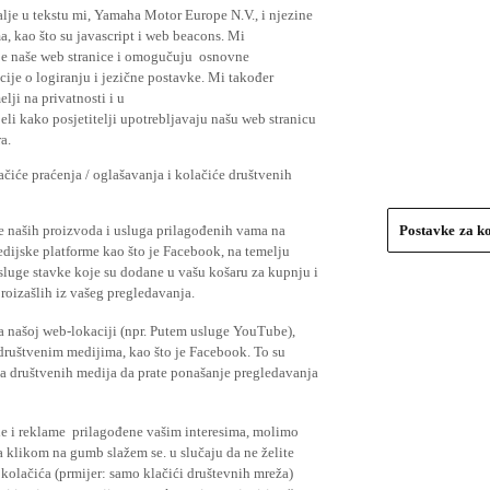
lje u tekstu mi, Yamaha Motor Europe N.V., i njezine
, kao što su javascript i web beacons. Mi
je naše web stranice i omogučuju osnovne
cije o logiranju i jezične postavke. Mi također
elji na privatnosti i u
li kako posjetitelji upotrebljavaju našu web stranicu
a.
čiće praćenja / oglašavanja i kolačiće društvenih
se naših proizvoda i usluga prilagođenih vama na
Postavke za k
medijske platforme kao što je Facebook, na temelju
usluge stavke koje su dodane u vašu košaru za kupnju i
proizašlih iz vašeg pregledavanja.
a našoj web-lokaciji (npr. Putem usluge YouTube),
 društvenim medijima, kao što je Facebook. To su
ima društvenih medija da prate ponašanje pregledavanja
ude i reklame prilagođene vašim interesima, molimo
a klikom na gumb slažem se. u slučaju da ne želite
 kolačića (prmijer: samo klačići društevnih mreža)