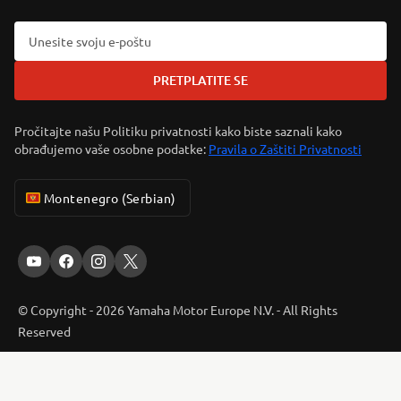
PRETPLATITE SE
Pročitajte našu Politiku privatnosti kako biste saznali kako
obrađujemo vaše osobne podatke:
Pravila o Zaštiti Privatnosti
Montenegro (Serbian)
© Copyright - 2026 Yamaha Motor Europe N.V. - All Rights
Reserved
ER-LOCATOR
Privacy Policy
Cookies
Legal statement