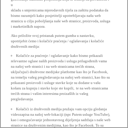
u
skladu s smjernicama mjerodavnih tijela za zaštitu podataka da
bismo razumjeli kako posjetitelji upotrebljavaju našu web
stranicu u cilju poboljšanja naše web stranice, proizvoda, usluga
i marketinških napora.
Ako priložite svoj pristanak putem gumba u nastavku,
upotrijebit ćemo i kolačiće praćenja / oglašavanja i kolačiće
društvenih medija:
Kolačiće za praćenje / oglašavanje kako bismo prikazali
relevantne oglase naših proizvoda i usluga prilagođenih vama
na našoj web stranici i na web stranicama trećih strana,
uključujući društvene medijske platforme kao što je Facebook,
na temelju vašeg pregledavanja na našoj web stranici, kao što su
prikazani proizvodi i usluge stavke koje su dodane u vašu
košaru za kupnju i stavke koje ste kupili, te na web stranicama
trećih strana i vašim interesima proizašlih iz vašeg
pregledavanja.
Kolačići iz društvenih medija pružaju vam opciju gledanja
videozapisa na našoj web-lokaciji (npr. Putem usluge YouTube),
kao i omogućavanje jednostavnog dijeljenja sadržaja s naše web
stranice na društvenim medijima, kao što je Facebook. To su