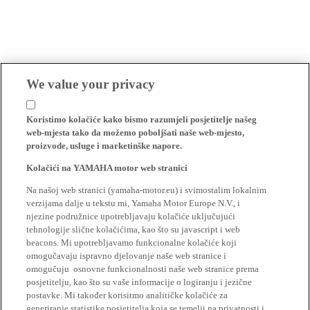
We value your privacy
Koristimo kolačiće kako bismo razumjeli posjetitelje našeg
web-mjesta tako da možemo poboljšati naše web-mjesto,
proizvode, usluge i marketinške napore.
Kolačići na YAMAHA motor web stranici
Na našoj web stranici (yamaha-motor.eu) i svimostalim lokalnim
verzijama dalje u tekstu mi, Yamaha Motor Europe N.V., i
njezine podružnice upotrebljavaju kolačiće uključujući
tehnologije slične kolačićima, kao što su javascript i web
beacons. Mi upotrebljavamo funkcionalne kolačiće koji
omogučavaju ispravno djelovanje naše web stranice i
omogučuju osnovne funkcionalnosti naše web stranice prema
posjetitelju, kao što su vaše informacije o logiranju i jezične
postavke. Mi također korisitmo analitičke kolačiće za
generiranje statistike posjetitelja koja se temelji na privatnosti i