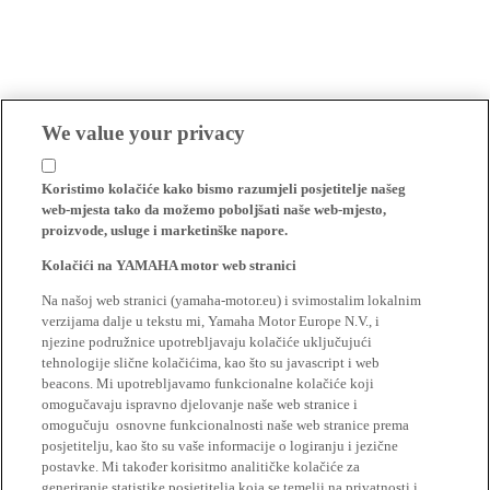
We value your privacy
Koristimo kolačiće kako bismo razumjeli posjetitelje našeg
web-mjesta tako da možemo poboljšati naše web-mjesto,
proizvode, usluge i marketinške napore.
Kolačići na YAMAHA motor web stranici
Na našoj web stranici (yamaha-motor.eu) i svimostalim lokalnim
verzijama dalje u tekstu mi, Yamaha Motor Europe N.V., i
njezine podružnice upotrebljavaju kolačiće uključujući
tehnologije slične kolačićima, kao što su javascript i web
beacons. Mi upotrebljavamo funkcionalne kolačiće koji
omogučavaju ispravno djelovanje naše web stranice i
omogučuju osnovne funkcionalnosti naše web stranice prema
posjetitelju, kao što su vaše informacije o logiranju i jezične
postavke. Mi također korisitmo analitičke kolačiće za
generiranje statistike posjetitelja koja se temelji na privatnosti i