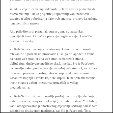
u
skladu s smjernicama mjerodavnih tijela za zaštitu podataka da
bismo razumjeli kako posjetitelji upotrebljavaju našu web
stranicu u cilju poboljšanja naše web stranice, proizvoda, usluga
i marketinških napora.
Ako priložite svoj pristanak putem gumba u nastavku,
upotrijebit ćemo i kolačiće praćenja / oglašavanja i kolačiće
društvenih medija:
Kolačiće za praćenje / oglašavanje kako bismo prikazali
relevantne oglase naših proizvoda i usluga prilagođenih vama
na našoj web stranici i na web stranicama trećih strana,
uključujući društvene medijske platforme kao što je Facebook,
na temelju vašeg pregledavanja na našoj web stranici, kao što su
prikazani proizvodi i usluge stavke koje su dodane u vašu
košaru za kupnju i stavke koje ste kupili, te na web stranicama
trećih strana i vašim interesima proizašlih iz vašeg
pregledavanja.
Kolačići iz društvenih medija pružaju vam opciju gledanja
videozapisa na našoj web-lokaciji (npr. Putem usluge YouTube),
kao i omogućavanje jednostavnog dijeljenja sadržaja s naše web
stranice na društvenim medijima, kao što je Facebook. To su