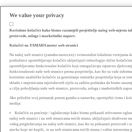
We value your privacy
Koristimo kolačiće kako bismo razumjeli posjetitelje našeg web-mjesta t
proizvode, usluge i marketinške napore.
Kolačići na YAMAHA motor web stranici
Na našoj web stranici (yamaha-motor.eu) i svimostalim lokalnim verzijama da
podružnice upotrebljavaju kolačiće uključujući tehnologije slične kolačićima
upotrebljavamo funkcionalne kolačiće koji omogučavaju ispravno djelovan
funkcionalnosti naše web stranice prema posjetitelju, kao što su vaše informa
korisitmo analitičke kolačiće za generiranje statistike posjetitelja koja se tem
skladu s smjernicama mjerodavnih tijela za zaštitu podataka da bismo razumje
u cilju poboljšanja naše web stranice, proizvoda, usluga i marketinških napor
Ako priložite svoj pristanak putem gumba u nastavku, upotrijebit ćemo i kola
medija:
Kolačiće za praćenje / oglašavanje kako bismo prikazali relevantne ogla
našoj web stranici i na web stranicama trećih strana, uključujući društvene 
vašeg pregledavanja na našoj web stranici, kao što su prikazani proizvodi i 
stavke koje ste kupili, te na web stranicama trećih strana i vašim interesima 