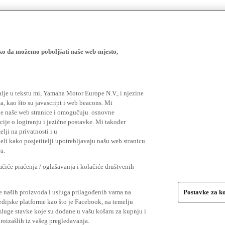
ako da možemo poboljšati naše web-mjesto,
lje u tekstu mi, Yamaha Motor Europe N.V., i njezine
, kao što su javascript i web beacons. Mi
je naše web stranice i omogučuju osnovne
cije o logiranju i jezične postavke. Mi također
elji na privatnosti i u
li kako posjetitelji upotrebljavaju našu web stranicu
a.
čiće praćenja / oglašavanja i kolačiće društvenih
se naših proizvoda i usluga prilagođenih vama na
Postavke za k
medijske platforme kao što je Facebook, na temelju
usluge stavke koje su dodane u vašu košaru za kupnju i
proizašlih iz vašeg pregledavanja.