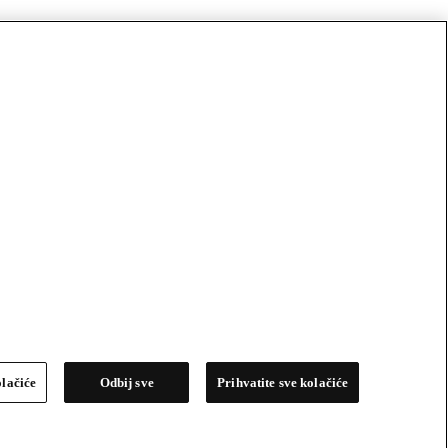
olačiće
Odbij sve
Prihvatite sve kolačiće