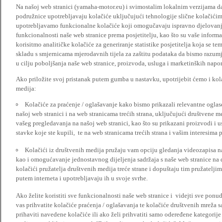
Na našoj web stranici (yamaha-motor.eu) i svimostalim lokalnim verzijama da
podružnice upotrebljavaju kolačiće uključujući tehnologije slične kolačićima
upotrebljavamo funkcionalne kolačiće koji omogučavaju ispravno djelovan
funkcionalnosti naše web stranice prema posjetitelju, kao što su vaše informa
korisitmo analitičke kolačiće za generiranje statistike posjetitelja koja se tem
skladu s smjernicama mjerodavnih tijela za zaštitu podataka da bismo razumje
u cilju poboljšanja naše web stranice, proizvoda, usluga i marketinških napor
Ako priložite svoj pristanak putem gumba u nastavku, upotrijebit ćemo i kola
medija:
Kolačiće za praćenje / oglašavanje kako bismo prikazali relevantne ogla
našoj web stranici i na web stranicama trećih strana, uključujući društvene 
vašeg pregledavanja na našoj web stranici, kao što su prikazani proizvodi i 
stavke koje ste kupili, te na web stranicama trećih strana i vašim interesima 
Kolačići iz društvenih medija pružaju vam opciju gledanja videozapisa n
kao i omogućavanje jednostavnog dijeljenja sadržaja s naše web stranice na
kolačići pružatelja društvenih medija treće strane i dopuštaju tim pružatelj
putem interneta i upotrebljavaju ih u svoje svrhe.
Ako želite koristiti sve funkcionalnosti naše web stranice i videjti sve pon
vas prihvatite kolačiće praćenja / oglašavanja te kolačiće društvenih mreža s
prihaviti navedene kolačiće ili ako želi prihvatiti samo odeređene kategorije