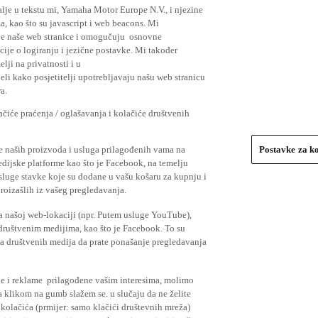
lje u tekstu mi, Yamaha Motor Europe N.V., i njezine
, kao što su javascript i web beacons. Mi
je naše web stranice i omogučuju osnovne
cije o logiranju i jezične postavke. Mi također
elji na privatnosti i u
li kako posjetitelji upotrebljavaju našu web stranicu
a.
čiće praćenja / oglašavanja i kolačiće društvenih
se naših proizvoda i usluga prilagođenih vama na
Postavke za k
medijske platforme kao što je Facebook, na temelju
usluge stavke koje su dodane u vašu košaru za kupnju i
proizašlih iz vašeg pregledavanja.
a našoj web-lokaciji (npr. Putem usluge YouTube),
 društvenim medijima, kao što je Facebook. To su
ima društvenih medija da prate ponašanje pregledavanja
ude i reklame prilagođene vašim interesima, molimo
a klikom na gumb slažem se. u slučaju da ne želite
 kolačića (prmijer: samo klačići društevnih mreža)