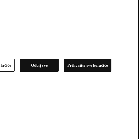
olačiće
Odbij sve
Prihvatite sve kolačiće