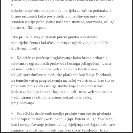
u
skladu s smjernicama mjerodavnih tijela za zaštitu podataka da
bismo razumjeli kako posjetitelji upotrebljavaju našu web
stranicu u cilju poboljšanja naše web stranice, proizvoda, usluga
i marketinških napora.
Ako priložite svoj pristanak putem gumba u nastavku,
upotrijebit ćemo i kolačiće praćenja / oglašavanja i kolačiće
društvenih medija:
Kolačiće za praćenje / oglašavanje kako bismo prikazali
relevantne oglase naših proizvoda i usluga prilagođenih vama
na našoj web stranici i na web stranicama trećih strana,
uključujući društvene medijske platforme kao što je Facebook,
na temelju vašeg pregledavanja na našoj web stranici, kao što su
prikazani proizvodi i usluge stavke koje su dodane u vašu
košaru za kupnju i stavke koje ste kupili, te na web stranicama
trećih strana i vašim interesima proizašlih iz vašeg
pregledavanja.
Kolačići iz društvenih medija pružaju vam opciju gledanja
videozapisa na našoj web-lokaciji (npr. Putem usluge YouTube),
kao i omogućavanje jednostavnog dijeljenja sadržaja s naše web
stranice na društvenim medijima, kao što je Facebook. To su