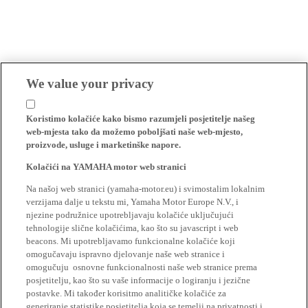
We value your privacy
Koristimo kolačiće kako bismo razumjeli posjetitelje našeg
web-mjesta tako da možemo poboljšati naše web-mjesto,
proizvode, usluge i marketinške napore.
Kolačići na YAMAHA motor web stranici
Na našoj web stranici (yamaha-motor.eu) i svimostalim lokalnim
verzijama dalje u tekstu mi, Yamaha Motor Europe N.V., i
njezine podružnice upotrebljavaju kolačiće uključujući
tehnologije slične kolačićima, kao što su javascript i web
beacons. Mi upotrebljavamo funkcionalne kolačiće koji
omogučavaju ispravno djelovanje naše web stranice i
omogučuju osnovne funkcionalnosti naše web stranice prema
posjetitelju, kao što su vaše informacije o logiranju i jezične
postavke. Mi također korisitmo analitičke kolačiće za
generiranje statistike posjetitelja koja se temelji na privatnosti i