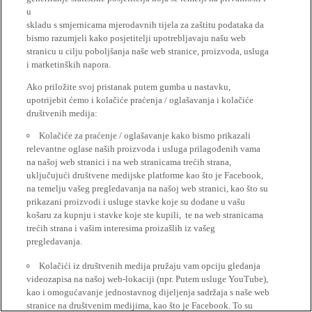
u
skladu s smjernicama mjerodavnih tijela za zaštitu podataka da
bismo razumjeli kako posjetitelji upotrebljavaju našu web
stranicu u cilju poboljšanja naše web stranice, proizvoda, usluga
i marketinških napora.
Ako priložite svoj pristanak putem gumba u nastavku,
upotrijebit ćemo i kolačiće praćenja / oglašavanja i kolačiće
društvenih medija:
Kolačiće za praćenje / oglašavanje kako bismo prikazali
relevantne oglase naših proizvoda i usluga prilagođenih vama
na našoj web stranici i na web stranicama trećih strana,
uključujući društvene medijske platforme kao što je Facebook,
na temelju vašeg pregledavanja na našoj web stranici, kao što su
prikazani proizvodi i usluge stavke koje su dodane u vašu
košaru za kupnju i stavke koje ste kupili, te na web stranicama
trećih strana i vašim interesima proizašlih iz vašeg
pregledavanja.
Kolačići iz društvenih medija pružaju vam opciju gledanja
videozapisa na našoj web-lokaciji (npr. Putem usluge YouTube),
kao i omogućavanje jednostavnog dijeljenja sadržaja s naše web
stranice na društvenim medijima, kao što je Facebook. To su