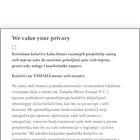
We value your privacy
Koristimo kolačiće kako bismo razumjeli posjetitelje našeg
web-mjesta tako da možemo poboljšati naše web-mjesto,
proizvode, usluge i marketinške napore.
Kolačići na YAMAHA motor web stranici
Na našoj web stranici (yamaha-motor.eu) i svimostalim lokalnim
verzijama dalje u tekstu mi, Yamaha Motor Europe N.V., i
njezine podružnice upotrebljavaju kolačiće uključujući
tehnologije slične kolačićima, kao što su javascript i web
beacons. Mi upotrebljavamo funkcionalne kolačiće koji
omogučavaju ispravno djelovanje naše web stranice i
omogučuju osnovne funkcionalnosti naše web stranice prema
posjetitelju, kao što su vaše informacije o logiranju i jezične
postavke. Mi također korisitmo analitičke kolačiće za
generiranje statistike posjetitelja koja se temelji na privatnosti i