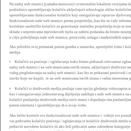
Na našoj web stranici (yamaha-motor.eu) i svimostalim lokalnim verzijama da
podružnice upotrebljavaju kolačiće uključujući tehnologije slične kolačićima
upotrebljavamo funkcionalne kolačiće koji omogučavaju ispravno djelovan
funkcionalnosti naše web stranice prema posjetitelju, kao što su vaše informa
korisitmo analitičke kolačiće za generiranje statistike posjetitelja koja se tem
skladu s smjernicama mjerodavnih tijela za zaštitu podataka da bismo razumje
u cilju poboljšanja naše web stranice, proizvoda, usluga i marketinških napor
Ako priložite svoj pristanak putem gumba u nastavku, upotrijebit ćemo i kola
medija:
Kolačiće za praćenje / oglašavanje kako bismo prikazali relevantne ogla
našoj web stranici i na web stranicama trećih strana, uključujući društvene 
vašeg pregledavanja na našoj web stranici, kao što su prikazani proizvodi i 
stavke koje ste kupili, te na web stranicama trećih strana i vašim interesima 
Kolačići iz društvenih medija pružaju vam opciju gledanja videozapisa n
kao i omogućavanje jednostavnog dijeljenja sadržaja s naše web stranice na
kolačići pružatelja društvenih medija treće strane i dopuštaju tim pružatelj
putem interneta i upotrebljavaju ih u svoje svrhe.
Ako želite koristiti sve funkcionalnosti naše web stranice i videjti sve pon
vas prihvatite kolačiće praćenja / oglašavanja te kolačiće društvenih mreža s
prihaviti navedene kolačiće ili ako želi prihvatiti samo odeređene kategorije