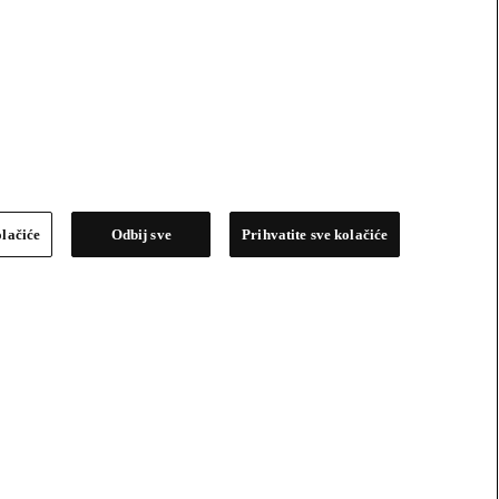
olačiće
Odbij sve
Prihvatite sve kolačiće