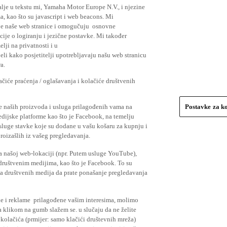
lje u tekstu mi, Yamaha Motor Europe N.V., i njezine
, kao što su javascript i web beacons. Mi
je naše web stranice i omogučuju osnovne
cije o logiranju i jezične postavke. Mi također
elji na privatnosti i u
li kako posjetitelji upotrebljavaju našu web stranicu
a.
čiće praćenja / oglašavanja i kolačiće društvenih
se naših proizvoda i usluga prilagođenih vama na
Postavke za k
medijske platforme kao što je Facebook, na temelju
usluge stavke koje su dodane u vašu košaru za kupnju i
proizašlih iz vašeg pregledavanja.
a našoj web-lokaciji (npr. Putem usluge YouTube),
 društvenim medijima, kao što je Facebook. To su
ima društvenih medija da prate ponašanje pregledavanja
ude i reklame prilagođene vašim interesima, molimo
a klikom na gumb slažem se. u slučaju da ne želite
 kolačića (prmijer: samo klačići društevnih mreža)