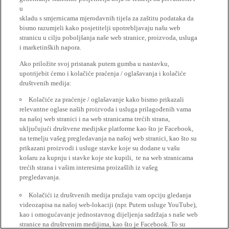
u
skladu s smjernicama mjerodavnih tijela za zaštitu podataka da
bismo razumjeli kako posjetitelji upotrebljavaju našu web
stranicu u cilju poboljšanja naše web stranice, proizvoda, usluga
i marketinških napora.
Ako priložite svoj pristanak putem gumba u nastavku,
upotrijebit ćemo i kolačiće praćenja / oglašavanja i kolačiće
društvenih medija:
Kolačiće za praćenje / oglašavanje kako bismo prikazali
relevantne oglase naših proizvoda i usluga prilagođenih vama
na našoj web stranici i na web stranicama trećih strana,
uključujući društvene medijske platforme kao što je Facebook,
na temelju vašeg pregledavanja na našoj web stranici, kao što su
prikazani proizvodi i usluge stavke koje su dodane u vašu
košaru za kupnju i stavke koje ste kupili, te na web stranicama
trećih strana i vašim interesima proizašlih iz vašeg
pregledavanja.
Kolačići iz društvenih medija pružaju vam opciju gledanja
videozapisa na našoj web-lokaciji (npr. Putem usluge YouTube),
kao i omogućavanje jednostavnog dijeljenja sadržaja s naše web
stranice na društvenim medijima, kao što je Facebook. To su