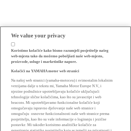
We value your privacy
Koristimo kolačiće kako bismo razumjeli posjetitelje našeg
web-mjesta tako da možemo poboljšati naše web-mjesto,
proizvode, usluge i marketinške napore.
Kolačići na YAMAHA motor web stranici
Na našoj web stranici (yamaha-motor.eu) i svimostalim lokalnim
verzijama dalje u tekstu mi, Yamaha Motor Europe N.V., i
njezine podružnice upotrebljavaju kolačiće uključujući
tehnologije slične kolačićima, kao što su javascript i web
beacons. Mi upotrebljavamo funkcionalne kolačiće koji
omogučavaju ispravno djelovanje naše web stranice i
omogučuju osnovne funkcionalnosti naše web stranice prema
posjetitelju, kao što su vaše informacije o logiranju i jezične
postavke. Mi također korisitmo analitičke kolačiće za
generiranje statistike posjetitelja koja se temelji na privatnosti i