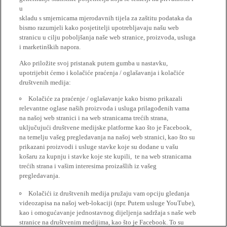
u
skladu s smjernicama mjerodavnih tijela za zaštitu podataka da
bismo razumjeli kako posjetitelji upotrebljavaju našu web
stranicu u cilju poboljšanja naše web stranice, proizvoda, usluga
i marketinških napora.
Ako priložite svoj pristanak putem gumba u nastavku,
upotrijebit ćemo i kolačiće praćenja / oglašavanja i kolačiće
društvenih medija:
Kolačiće za praćenje / oglašavanje kako bismo prikazali
relevantne oglase naših proizvoda i usluga prilagođenih vama
na našoj web stranici i na web stranicama trećih strana,
uključujući društvene medijske platforme kao što je Facebook,
na temelju vašeg pregledavanja na našoj web stranici, kao što su
prikazani proizvodi i usluge stavke koje su dodane u vašu
košaru za kupnju i stavke koje ste kupili, te na web stranicama
trećih strana i vašim interesima proizašlih iz vašeg
pregledavanja.
Kolačići iz društvenih medija pružaju vam opciju gledanja
videozapisa na našoj web-lokaciji (npr. Putem usluge YouTube),
kao i omogućavanje jednostavnog dijeljenja sadržaja s naše web
stranice na društvenim medijima, kao što je Facebook. To su