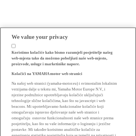
We value your privacy
Koristimo kolačiće kako bismo razumjeli posjetitelje našeg
web-mjesta tako da možemo poboljšati naše web-mjesto,
proizvode, usluge i marketinške napore.
Kolačići na YAMAHA motor web stranici
Na našoj web stranici (yamaha-motor.eu) i svimostalim lokalnim
verzijama dalje u tekstu mi, Yamaha Motor Europe N.V., i
njezine podružnice upotrebljavaju kolačiće uključujući
tehnologije slične kolačićima, kao što su javascript i web
beacons. Mi upotrebljavamo funkcionalne kolačiće koji
omogučavaju ispravno djelovanje naše web stranice i
omogučuju osnovne funkcionalnosti naše web stranice prema
posjetitelju, kao što su vaše informacije o logiranju i jezične
postavke. Mi također korisitmo analitičke kolačiće za
generiranje statistike posjetitelja koja se temelji na privatnosti i