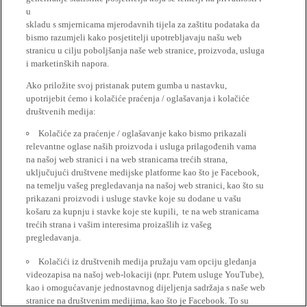
u
skladu s smjernicama mjerodavnih tijela za zaštitu podataka da
bismo razumjeli kako posjetitelji upotrebljavaju našu web
stranicu u cilju poboljšanja naše web stranice, proizvoda, usluga
i marketinških napora.
Ako priložite svoj pristanak putem gumba u nastavku,
upotrijebit ćemo i kolačiće praćenja / oglašavanja i kolačiće
društvenih medija:
Kolačiće za praćenje / oglašavanje kako bismo prikazali
relevantne oglase naših proizvoda i usluga prilagođenih vama
na našoj web stranici i na web stranicama trećih strana,
uključujući društvene medijske platforme kao što je Facebook,
na temelju vašeg pregledavanja na našoj web stranici, kao što su
prikazani proizvodi i usluge stavke koje su dodane u vašu
košaru za kupnju i stavke koje ste kupili, te na web stranicama
trećih strana i vašim interesima proizašlih iz vašeg
pregledavanja.
Kolačići iz društvenih medija pružaju vam opciju gledanja
videozapisa na našoj web-lokaciji (npr. Putem usluge YouTube),
kao i omogućavanje jednostavnog dijeljenja sadržaja s naše web
stranice na društvenim medijima, kao što je Facebook. To su