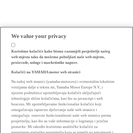
We value your privacy
Koristimo kolačiće kako bismo razumjeli posjetitelje našeg
web-mjesta tako da možemo poboljšati naše web-mjesto,
proizvode, usluge i marketinške napore.
Kolačići na YAMAHA motor web stranici
Na našoj web stranici (yamaha-motor.eu) i svimostalim lokalnim
verzijama dalje u tekstu mi, Yamaha Motor Europe N.V., i
njezine podružnice upotrebljavaju kolačiće uključujući
tehnologije slične kolačićima, kao što su javascript i web
beacons. Mi upotrebljavamo funkcionalne kolačiće koji
omogučavaju ispravno djelovanje naše web stranice i
omogučuju osnovne funkcionalnosti naše web stranice prema
posjetitelju, kao što su vaše informacije o logiranju i jezične
postavke. Mi također korisitmo analitičke kolačiće za
generiranje statistike posjetitelja koja se temelji na privatnosti i