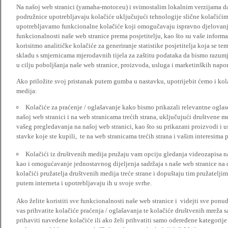
Na našoj web stranici (yamaha-motor.eu) i svimostalim lokalnim verzijama da
podružnice upotrebljavaju kolačiće uključujući tehnologije slične kolačićima
upotrebljavamo funkcionalne kolačiće koji omogučavaju ispravno djelovan
funkcionalnosti naše web stranice prema posjetitelju, kao što su vaše informa
korisitmo analitičke kolačiće za generiranje statistike posjetitelja koja se tem
skladu s smjernicama mjerodavnih tijela za zaštitu podataka da bismo razumje
u cilju poboljšanja naše web stranice, proizvoda, usluga i marketinških napor
Ako priložite svoj pristanak putem gumba u nastavku, upotrijebit ćemo i kola
medija:
Kolačiće za praćenje / oglašavanje kako bismo prikazali relevantne ogla
našoj web stranici i na web stranicama trećih strana, uključujući društvene 
vašeg pregledavanja na našoj web stranici, kao što su prikazani proizvodi i 
stavke koje ste kupili, te na web stranicama trećih strana i vašim interesima 
Kolačići iz društvenih medija pružaju vam opciju gledanja videozapisa n
kao i omogućavanje jednostavnog dijeljenja sadržaja s naše web stranice na
kolačići pružatelja društvenih medija treće strane i dopuštaju tim pružatelj
putem interneta i upotrebljavaju ih u svoje svrhe.
Ako želite koristiti sve funkcionalnosti naše web stranice i videjti sve pon
vas prihvatite kolačiće praćenja / oglašavanja te kolačiće društvenih mreža s
prihaviti navedene kolačiće ili ako želi prihvatiti samo odeređene kategorije