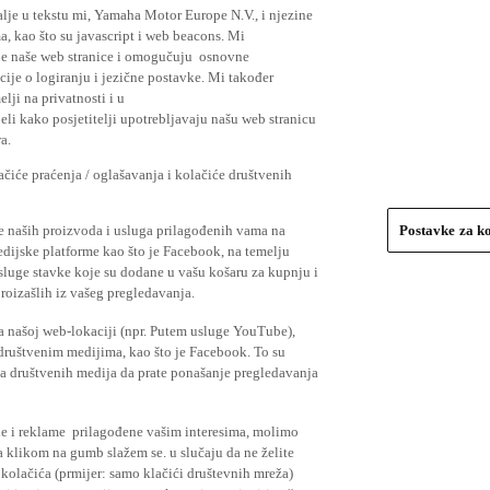
lje u tekstu mi, Yamaha Motor Europe N.V., i njezine
, kao što su javascript i web beacons. Mi
je naše web stranice i omogučuju osnovne
cije o logiranju i jezične postavke. Mi također
elji na privatnosti i u
li kako posjetitelji upotrebljavaju našu web stranicu
a.
čiće praćenja / oglašavanja i kolačiće društvenih
se naših proizvoda i usluga prilagođenih vama na
Postavke za k
medijske platforme kao što je Facebook, na temelju
usluge stavke koje su dodane u vašu košaru za kupnju i
proizašlih iz vašeg pregledavanja.
a našoj web-lokaciji (npr. Putem usluge YouTube),
 društvenim medijima, kao što je Facebook. To su
ima društvenih medija da prate ponašanje pregledavanja
ude i reklame prilagođene vašim interesima, molimo
a klikom na gumb slažem se. u slučaju da ne želite
 kolačića (prmijer: samo klačići društevnih mreža)