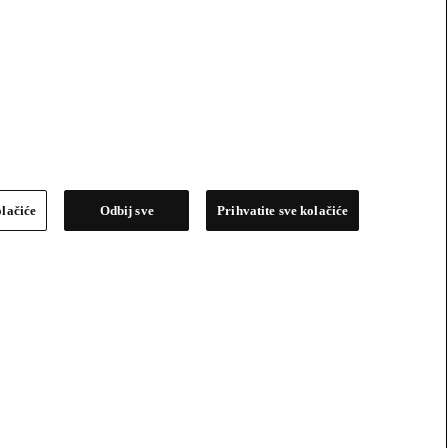
olačiće
Odbij sve
Prihvatite sve kolačiće