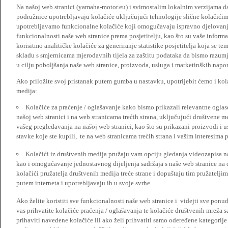
Na našoj web stranici (yamaha-motor.eu) i svimostalim lokalnim verzijama da
podružnice upotrebljavaju kolačiće uključujući tehnologije slične kolačićima
upotrebljavamo funkcionalne kolačiće koji omogučavaju ispravno djelovan
funkcionalnosti naše web stranice prema posjetitelju, kao što su vaše informa
korisitmo analitičke kolačiće za generiranje statistike posjetitelja koja se tem
skladu s smjernicama mjerodavnih tijela za zaštitu podataka da bismo razumje
u cilju poboljšanja naše web stranice, proizvoda, usluga i marketinških napor
Ako priložite svoj pristanak putem gumba u nastavku, upotrijebit ćemo i kola
medija:
Kolačiće za praćenje / oglašavanje kako bismo prikazali relevantne ogla
našoj web stranici i na web stranicama trećih strana, uključujući društvene 
vašeg pregledavanja na našoj web stranici, kao što su prikazani proizvodi i 
stavke koje ste kupili, te na web stranicama trećih strana i vašim interesima 
Kolačići iz društvenih medija pružaju vam opciju gledanja videozapisa n
kao i omogućavanje jednostavnog dijeljenja sadržaja s naše web stranice na
kolačići pružatelja društvenih medija treće strane i dopuštaju tim pružatelj
putem interneta i upotrebljavaju ih u svoje svrhe.
Ako želite koristiti sve funkcionalnosti naše web stranice i videjti sve pon
vas prihvatite kolačiće praćenja / oglašavanja te kolačiće društvenih mreža s
prihaviti navedene kolačiće ili ako želi prihvatiti samo odeređene kategorije