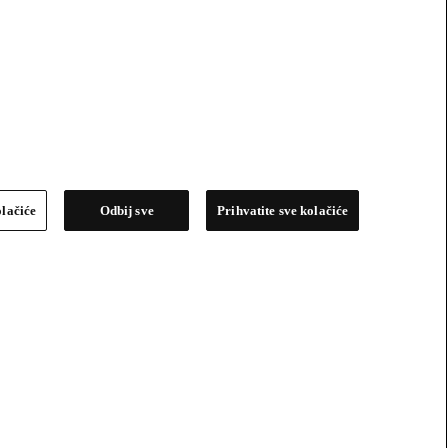
olačiće
Odbij sve
Prihvatite sve kolačiće