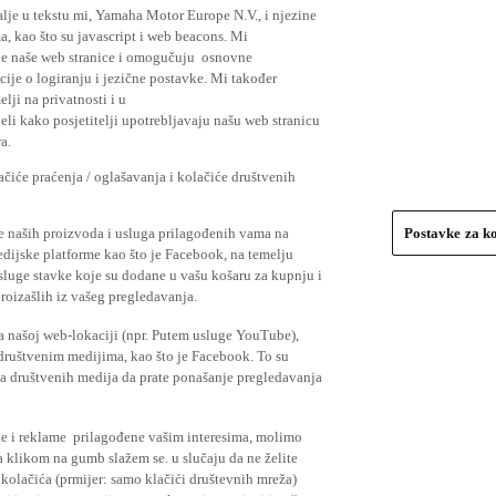
lje u tekstu mi, Yamaha Motor Europe N.V., i njezine
, kao što su javascript i web beacons. Mi
je naše web stranice i omogučuju osnovne
cije o logiranju i jezične postavke. Mi također
elji na privatnosti i u
li kako posjetitelji upotrebljavaju našu web stranicu
a.
čiće praćenja / oglašavanja i kolačiće društvenih
se naših proizvoda i usluga prilagođenih vama na
Postavke za k
medijske platforme kao što je Facebook, na temelju
usluge stavke koje su dodane u vašu košaru za kupnju i
proizašlih iz vašeg pregledavanja.
a našoj web-lokaciji (npr. Putem usluge YouTube),
 društvenim medijima, kao što je Facebook. To su
ima društvenih medija da prate ponašanje pregledavanja
ude i reklame prilagođene vašim interesima, molimo
a klikom na gumb slažem se. u slučaju da ne želite
 kolačića (prmijer: samo klačići društevnih mreža)