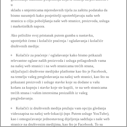
u
skladu s smjernicama mjerodavnih tijela za zaštitu podataka da
bismo razumjeli kako posjetitelji upotrebljavaju našu web
stranicu u cilju poboljšanja naše web stranice, proizvoda, usluga
i marketinških napora.
Ako priložite svoj pristanak putem gumba u nastavku,
upotrijebit ćemo i kolačiće praćenja / oglašavanja i kolačiće
društvenih medija:
Kolačiće za praćenje / oglašavanje kako bismo prikazali
relevantne oglase naših proizvoda i usluga prilagođenih vama
na našoj web stranici i na web stranicama trećih strana,
uključujući društvene medijske platforme kao što je Facebook,
na temelju vašeg pregledavanja na našoj web stranici, kao što su
prikazani proizvodi i usluge stavke koje su dodane u vašu
košaru za kupnju i stavke koje ste kupili, te na web stranicama
trećih strana i vašim interesima proizašlih iz vašeg
pregledavanja.
Kolačići iz društvenih medija pružaju vam opciju gledanja
videozapisa na našoj web-lokaciji (npr. Putem usluge YouTube),
kao i omogućavanje jednostavnog dijeljenja sadržaja s naše web
stranice na društvenim medijima, kao što je Facebook. To su