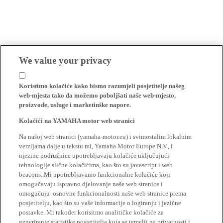
We value your privacy
Koristimo kolačiće kako bismo razumjeli posjetitelje našeg
web-mjesta tako da možemo poboljšati naše web-mjesto,
proizvode, usluge i marketinške napore.
Kolačići na YAMAHA motor web stranici
Na našoj web stranici (yamaha-motor.eu) i svimostalim lokalnim
verzijama dalje u tekstu mi, Yamaha Motor Europe N.V., i
njezine podružnice upotrebljavaju kolačiće uključujući
tehnologije slične kolačićima, kao što su javascript i web
beacons. Mi upotrebljavamo funkcionalne kolačiće koji
omogučavaju ispravno djelovanje naše web stranice i
omogučuju osnovne funkcionalnosti naše web stranice prema
posjetitelju, kao što su vaše informacije o logiranju i jezične
postavke. Mi također korisitmo analitičke kolačiće za
generiranje statistike posjetitelja koja se temelji na privatnosti i