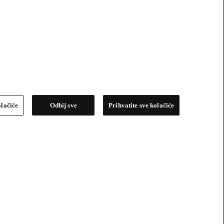
olačiće
Odbij sve
Prihvatite sve kolačiće