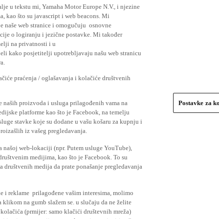
lje u tekstu mi, Yamaha Motor Europe N.V., i njezine
, kao što su javascript i web beacons. Mi
je naše web stranice i omogučuju osnovne
cije o logiranju i jezične postavke. Mi također
elji na privatnosti i u
li kako posjetitelji upotrebljavaju našu web stranicu
a.
čiće praćenja / oglašavanja i kolačiće društvenih
se naših proizvoda i usluga prilagođenih vama na
Postavke za k
medijske platforme kao što je Facebook, na temelju
usluge stavke koje su dodane u vašu košaru za kupnju i
proizašlih iz vašeg pregledavanja.
a našoj web-lokaciji (npr. Putem usluge YouTube),
 društvenim medijima, kao što je Facebook. To su
ima društvenih medija da prate ponašanje pregledavanja
ude i reklame prilagođene vašim interesima, molimo
a klikom na gumb slažem se. u slučaju da ne želite
 kolačića (prmijer: samo klačići društevnih mreža)