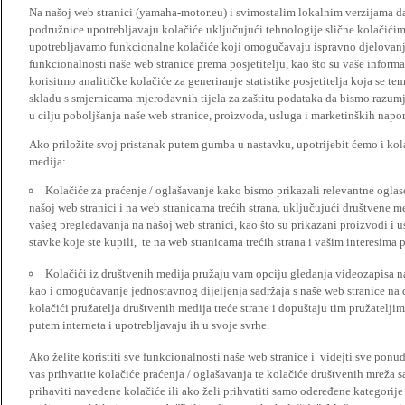
Na našoj web stranici (yamaha-motor.eu) i svimostalim lokalnim verzijama da
podružnice upotrebljavaju kolačiće uključujući tehnologije slične kolačićima
upotrebljavamo funkcionalne kolačiće koji omogučavaju ispravno djelovan
funkcionalnosti naše web stranice prema posjetitelju, kao što su vaše informa
korisitmo analitičke kolačiće za generiranje statistike posjetitelja koja se tem
skladu s smjernicama mjerodavnih tijela za zaštitu podataka da bismo razumje
u cilju poboljšanja naše web stranice, proizvoda, usluga i marketinških napor
Ako priložite svoj pristanak putem gumba u nastavku, upotrijebit ćemo i kola
medija:
Kolačiće za praćenje / oglašavanje kako bismo prikazali relevantne ogla
našoj web stranici i na web stranicama trećih strana, uključujući društvene 
vašeg pregledavanja na našoj web stranici, kao što su prikazani proizvodi i 
stavke koje ste kupili, te na web stranicama trećih strana i vašim interesima 
Kolačići iz društvenih medija pružaju vam opciju gledanja videozapisa n
kao i omogućavanje jednostavnog dijeljenja sadržaja s naše web stranice na
kolačići pružatelja društvenih medija treće strane i dopuštaju tim pružatelj
putem interneta i upotrebljavaju ih u svoje svrhe.
Ako želite koristiti sve funkcionalnosti naše web stranice i videjti sve pon
vas prihvatite kolačiće praćenja / oglašavanja te kolačiće društvenih mreža s
prihaviti navedene kolačiće ili ako želi prihvatiti samo odeređene kategorije