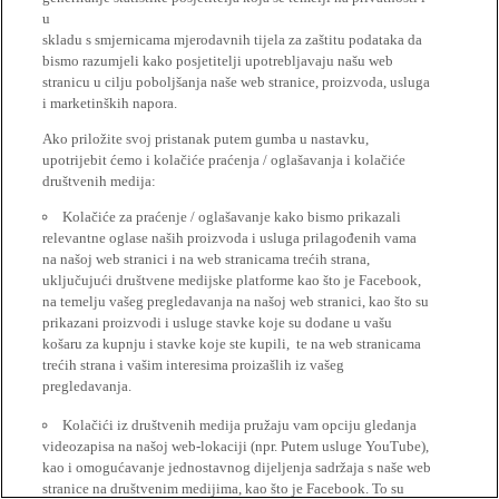
u
skladu s smjernicama mjerodavnih tijela za zaštitu podataka da
bismo razumjeli kako posjetitelji upotrebljavaju našu web
stranicu u cilju poboljšanja naše web stranice, proizvoda, usluga
i marketinških napora.
Ako priložite svoj pristanak putem gumba u nastavku,
upotrijebit ćemo i kolačiće praćenja / oglašavanja i kolačiće
društvenih medija:
Kolačiće za praćenje / oglašavanje kako bismo prikazali
relevantne oglase naših proizvoda i usluga prilagođenih vama
na našoj web stranici i na web stranicama trećih strana,
uključujući društvene medijske platforme kao što je Facebook,
na temelju vašeg pregledavanja na našoj web stranici, kao što su
prikazani proizvodi i usluge stavke koje su dodane u vašu
košaru za kupnju i stavke koje ste kupili, te na web stranicama
trećih strana i vašim interesima proizašlih iz vašeg
pregledavanja.
Kolačići iz društvenih medija pružaju vam opciju gledanja
videozapisa na našoj web-lokaciji (npr. Putem usluge YouTube),
kao i omogućavanje jednostavnog dijeljenja sadržaja s naše web
stranice na društvenim medijima, kao što je Facebook. To su