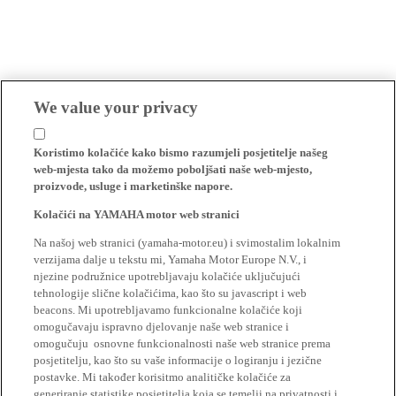
We value your privacy
Koristimo kolačiće kako bismo razumjeli posjetitelje našeg
web-mjesta tako da možemo poboljšati naše web-mjesto,
proizvode, usluge i marketinške napore.
Kolačići na YAMAHA motor web stranici
Na našoj web stranici (yamaha-motor.eu) i svimostalim lokalnim
verzijama dalje u tekstu mi, Yamaha Motor Europe N.V., i
njezine podružnice upotrebljavaju kolačiće uključujući
tehnologije slične kolačićima, kao što su javascript i web
beacons. Mi upotrebljavamo funkcionalne kolačiće koji
omogučavaju ispravno djelovanje naše web stranice i
omogučuju osnovne funkcionalnosti naše web stranice prema
posjetitelju, kao što su vaše informacije o logiranju i jezične
postavke. Mi također korisitmo analitičke kolačiće za
generiranje statistike posjetitelja koja se temelji na privatnosti i