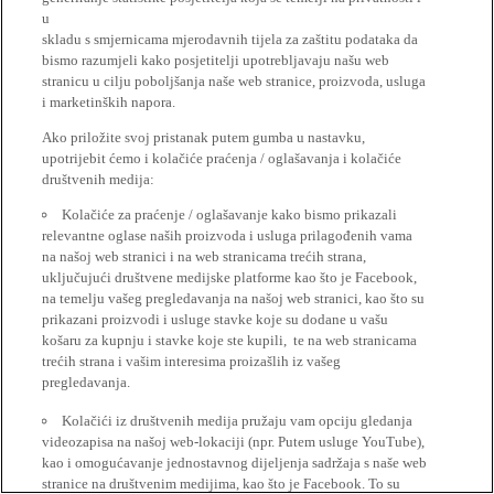
u
skladu s smjernicama mjerodavnih tijela za zaštitu podataka da
bismo razumjeli kako posjetitelji upotrebljavaju našu web
stranicu u cilju poboljšanja naše web stranice, proizvoda, usluga
i marketinških napora.
Ako priložite svoj pristanak putem gumba u nastavku,
upotrijebit ćemo i kolačiće praćenja / oglašavanja i kolačiće
društvenih medija:
Kolačiće za praćenje / oglašavanje kako bismo prikazali
relevantne oglase naših proizvoda i usluga prilagođenih vama
na našoj web stranici i na web stranicama trećih strana,
uključujući društvene medijske platforme kao što je Facebook,
na temelju vašeg pregledavanja na našoj web stranici, kao što su
prikazani proizvodi i usluge stavke koje su dodane u vašu
košaru za kupnju i stavke koje ste kupili, te na web stranicama
trećih strana i vašim interesima proizašlih iz vašeg
pregledavanja.
Kolačići iz društvenih medija pružaju vam opciju gledanja
videozapisa na našoj web-lokaciji (npr. Putem usluge YouTube),
kao i omogućavanje jednostavnog dijeljenja sadržaja s naše web
stranice na društvenim medijima, kao što je Facebook. To su