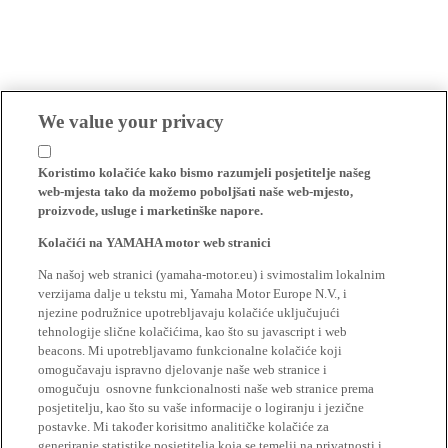
We value your privacy
Koristimo kolačiće kako bismo razumjeli posjetitelje našeg
web-mjesta tako da možemo poboljšati naše web-mjesto,
proizvode, usluge i marketinške napore.
Kolačići na YAMAHA motor web stranici
Na našoj web stranici (yamaha-motor.eu) i svimostalim lokalnim
verzijama dalje u tekstu mi, Yamaha Motor Europe N.V., i
njezine podružnice upotrebljavaju kolačiće uključujući
tehnologije slične kolačićima, kao što su javascript i web
beacons. Mi upotrebljavamo funkcionalne kolačiće koji
omogučavaju ispravno djelovanje naše web stranice i
omogučuju osnovne funkcionalnosti naše web stranice prema
posjetitelju, kao što su vaše informacije o logiranju i jezične
postavke. Mi također korisitmo analitičke kolačiće za
generiranje statistike posjetitelja koja se temelji na privatnosti i