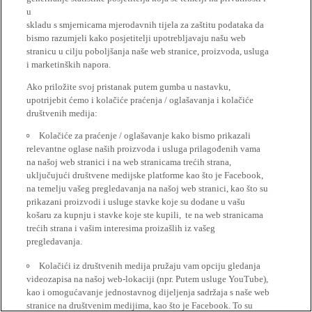
u
skladu s smjernicama mjerodavnih tijela za zaštitu podataka da
bismo razumjeli kako posjetitelji upotrebljavaju našu web
stranicu u cilju poboljšanja naše web stranice, proizvoda, usluga
i marketinških napora.
Ako priložite svoj pristanak putem gumba u nastavku,
upotrijebit ćemo i kolačiće praćenja / oglašavanja i kolačiće
društvenih medija:
Kolačiće za praćenje / oglašavanje kako bismo prikazali
relevantne oglase naših proizvoda i usluga prilagođenih vama
na našoj web stranici i na web stranicama trećih strana,
uključujući društvene medijske platforme kao što je Facebook,
na temelju vašeg pregledavanja na našoj web stranici, kao što su
prikazani proizvodi i usluge stavke koje su dodane u vašu
košaru za kupnju i stavke koje ste kupili, te na web stranicama
trećih strana i vašim interesima proizašlih iz vašeg
pregledavanja.
Kolačići iz društvenih medija pružaju vam opciju gledanja
videozapisa na našoj web-lokaciji (npr. Putem usluge YouTube),
kao i omogućavanje jednostavnog dijeljenja sadržaja s naše web
stranice na društvenim medijima, kao što je Facebook. To su