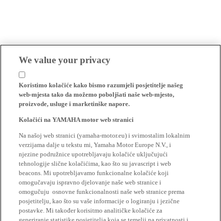
We value your privacy
Koristimo kolačiće kako bismo razumjeli posjetitelje našeg
web-mjesta tako da možemo poboljšati naše web-mjesto,
proizvode, usluge i marketinške napore.
Kolačići na YAMAHA motor web stranici
Na našoj web stranici (yamaha-motor.eu) i svimostalim lokalnim
verzijama dalje u tekstu mi, Yamaha Motor Europe N.V., i
njezine podružnice upotrebljavaju kolačiće uključujući
tehnologije slične kolačićima, kao što su javascript i web
beacons. Mi upotrebljavamo funkcionalne kolačiće koji
omogučavaju ispravno djelovanje naše web stranice i
omogučuju osnovne funkcionalnosti naše web stranice prema
posjetitelju, kao što su vaše informacije o logiranju i jezične
postavke. Mi također korisitmo analitičke kolačiće za
generiranje statistike posjetitelja koja se temelji na privatnosti i