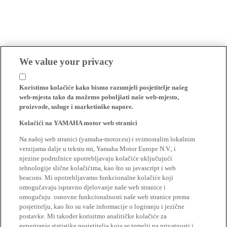
We value your privacy
Koristimo kolačiće kako bismo razumjeli posjetitelje našeg
web-mjesta tako da možemo poboljšati naše web-mjesto,
proizvode, usluge i marketinške napore.
Kolačići na YAMAHA motor web stranici
Na našoj web stranici (yamaha-motor.eu) i svimostalim lokalnim
verzijama dalje u tekstu mi, Yamaha Motor Europe N.V., i
njezine podružnice upotrebljavaju kolačiće uključujući
tehnologije slične kolačićima, kao što su javascript i web
beacons. Mi upotrebljavamo funkcionalne kolačiće koji
omogučavaju ispravno djelovanje naše web stranice i
omogučuju osnovne funkcionalnosti naše web stranice prema
posjetitelju, kao što su vaše informacije o logiranju i jezične
postavke. Mi također korisitmo analitičke kolačiće za
generiranje statistike posjetitelja koja se temelji na privatnosti i