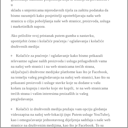
u
skladu s smjernicama mjerodavnih tijela za zaštitu podataka da
bismo razumjeli kako posjetitelji upotrebljavaju našu web
stranicu u cilju poboljšanja naše web stranice, proizvoda, usluga
i marketinških napora.
Ako priložite svoj pristanak putem gumba u nastavku,
upotrijebit ćemo i kolačiće praćenja / oglašavanja i kolačiće
društvenih medija:
Kolačiće za praćenje / oglašavanje kako bismo prikazali
relevantne oglase naših proizvoda i usluga prilagođenih vama
na našoj web stranici i na web stranicama trećih strana,
uključujući društvene medijske platforme kao što je Facebook,
na temelju vašeg pregledavanja na našoj web stranici, kao što su
prikazani proizvodi i usluge stavke koje su dodane u vašu
košaru za kupnju i stavke koje ste kupili, te na web stranicama
trećih strana i vašim interesima proizašlih iz vašeg
pregledavanja.
Kolačići iz društvenih medija pružaju vam opciju gledanja
videozapisa na našoj web-lokaciji (npr. Putem usluge YouTube),
kao i omogućavanje jednostavnog dijeljenja sadržaja s naše web
stranice na društvenim medijima, kao što je Facebook. To su