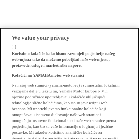
We value your privacy
Koristimo kolačiće kako bismo razumjeli posjetitelje našeg
web-mjesta tako da možemo poboljšati naše web-mjesto,
proizvode, usluge i marketinške napore.
Kolačići na YAMAHA motor web stranici
Na našoj web stranici (yamaha-motor.eu) i svimostalim lokalnim
verzijama dalje u tekstu mi, Yamaha Motor Europe N.V., i
njezine podružnice upotrebljavaju kolačiće uključujući
tehnologije slične kolačićima, kao što su javascript i web
beacons. Mi upotrebljavamo funkcionalne kolačiće koji
omogučavaju ispravno djelovanje naše web stranice i
omogučuju osnovne funkcionalnosti naše web stranice prema
posjetitelju, kao što su vaše informacije o logiranju i jezične
postavke. Mi također korisitmo analitičke kolačiće za
generiranje statistike posjetitelja koja se temelji na privatnosti i