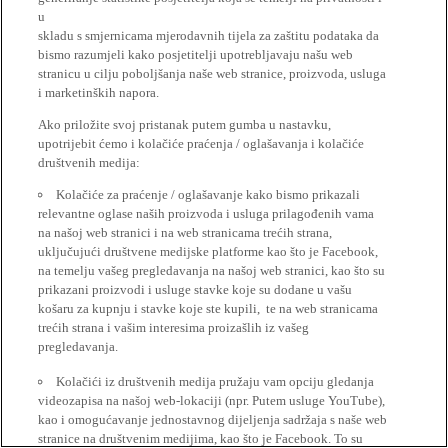
u
skladu s smjernicama mjerodavnih tijela za zaštitu podataka da
bismo razumjeli kako posjetitelji upotrebljavaju našu web
stranicu u cilju poboljšanja naše web stranice, proizvoda, usluga
i marketinških napora.
Ako priložite svoj pristanak putem gumba u nastavku,
upotrijebit ćemo i kolačiće praćenja / oglašavanja i kolačiće
društvenih medija:
Kolačiće za praćenje / oglašavanje kako bismo prikazali
relevantne oglase naših proizvoda i usluga prilagođenih vama
na našoj web stranici i na web stranicama trećih strana,
uključujući društvene medijske platforme kao što je Facebook,
na temelju vašeg pregledavanja na našoj web stranici, kao što su
prikazani proizvodi i usluge stavke koje su dodane u vašu
košaru za kupnju i stavke koje ste kupili, te na web stranicama
trećih strana i vašim interesima proizašlih iz vašeg
pregledavanja.
Kolačići iz društvenih medija pružaju vam opciju gledanja
videozapisa na našoj web-lokaciji (npr. Putem usluge YouTube),
kao i omogućavanje jednostavnog dijeljenja sadržaja s naše web
stranice na društvenim medijima, kao što je Facebook. To su