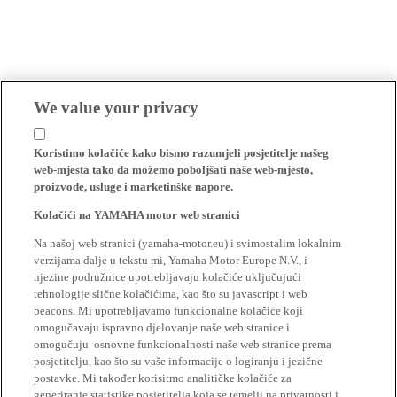
We value your privacy
Koristimo kolačiće kako bismo razumjeli posjetitelje našeg
web-mjesta tako da možemo poboljšati naše web-mjesto,
proizvode, usluge i marketinške napore.
Kolačići na YAMAHA motor web stranici
Na našoj web stranici (yamaha-motor.eu) i svimostalim lokalnim
verzijama dalje u tekstu mi, Yamaha Motor Europe N.V., i
njezine podružnice upotrebljavaju kolačiće uključujući
tehnologije slične kolačićima, kao što su javascript i web
beacons. Mi upotrebljavamo funkcionalne kolačiće koji
omogučavaju ispravno djelovanje naše web stranice i
omogučuju osnovne funkcionalnosti naše web stranice prema
posjetitelju, kao što su vaše informacije o logiranju i jezične
postavke. Mi također korisitmo analitičke kolačiće za
generiranje statistike posjetitelja koja se temelji na privatnosti i