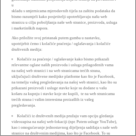
u
skladu s smjernicama mjerodavnih tijela za zaštitu podataka da
bismo razumjeli kako posjetitelji upotrebljavaju našu web
stranicu u cilju poboljšanja naše web stranice, proizvoda, usluga
i marketinških napora.
Ako priložite svoj pristanak putem gumba u nastavku,
upotrijebit ćemo i kolačiće praćenja / oglašavanja i kolačiće
društvenih medija:
Kolačiće za praćenje / oglašavanje kako bismo prikazali
relevantne oglase naših proizvoda i usluga prilagođenih vama
na našoj web stranici i na web stranicama trećih strana,
uključujući društvene medijske platforme kao što je Facebook,
na temelju vašeg pregledavanja na našoj web stranici, kao što su
prikazani proizvodi i usluge stavke koje su dodane u vašu
košaru za kupnju i stavke koje ste kupili, te na web stranicama
trećih strana i vašim interesima proizašlih iz vašeg
pregledavanja.
Kolačići iz društvenih medija pružaju vam opciju gledanja
videozapisa na našoj web-lokaciji (npr. Putem usluge YouTube),
kao i omogućavanje jednostavnog dijeljenja sadržaja s naše web
stranice na društvenim medijima, kao što je Facebook. To su