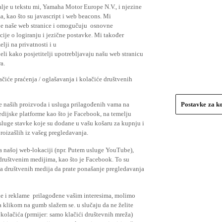
lje u tekstu mi, Yamaha Motor Europe N.V., i njezine
, kao što su javascript i web beacons. Mi
je naše web stranice i omogučuju osnovne
cije o logiranju i jezične postavke. Mi također
elji na privatnosti i u
li kako posjetitelji upotrebljavaju našu web stranicu
a.
čiće praćenja / oglašavanja i kolačiće društvenih
se naših proizvoda i usluga prilagođenih vama na
Postavke za k
medijske platforme kao što je Facebook, na temelju
usluge stavke koje su dodane u vašu košaru za kupnju i
proizašlih iz vašeg pregledavanja.
a našoj web-lokaciji (npr. Putem usluge YouTube),
 društvenim medijima, kao što je Facebook. To su
ima društvenih medija da prate ponašanje pregledavanja
ude i reklame prilagođene vašim interesima, molimo
a klikom na gumb slažem se. u slučaju da ne želite
 kolačića (prmijer: samo klačići društevnih mreža)