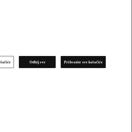
olačiće
Odbij sve
Prihvatite sve kolačiće