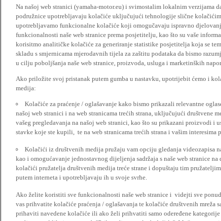
Na našoj web stranici (yamaha-motor.eu) i svimostalim lokalnim verzijama da
podružnice upotrebljavaju kolačiće uključujući tehnologije slične kolačićima
upotrebljavamo funkcionalne kolačiće koji omogučavaju ispravno djelovan
funkcionalnosti naše web stranice prema posjetitelju, kao što su vaše informa
korisitmo analitičke kolačiće za generiranje statistike posjetitelja koja se tem
skladu s smjernicama mjerodavnih tijela za zaštitu podataka da bismo razumje
u cilju poboljšanja naše web stranice, proizvoda, usluga i marketinških napor
Ako priložite svoj pristanak putem gumba u nastavku, upotrijebit ćemo i kola
medija:
Kolačiće za praćenje / oglašavanje kako bismo prikazali relevantne ogla
našoj web stranici i na web stranicama trećih strana, uključujući društvene 
vašeg pregledavanja na našoj web stranici, kao što su prikazani proizvodi i 
stavke koje ste kupili, te na web stranicama trećih strana i vašim interesima 
Kolačići iz društvenih medija pružaju vam opciju gledanja videozapisa n
kao i omogućavanje jednostavnog dijeljenja sadržaja s naše web stranice na
kolačići pružatelja društvenih medija treće strane i dopuštaju tim pružatelj
putem interneta i upotrebljavaju ih u svoje svrhe.
Ako želite koristiti sve funkcionalnosti naše web stranice i videjti sve pon
vas prihvatite kolačiće praćenja / oglašavanja te kolačiće društvenih mreža s
prihaviti navedene kolačiće ili ako želi prihvatiti samo odeređene kategorije