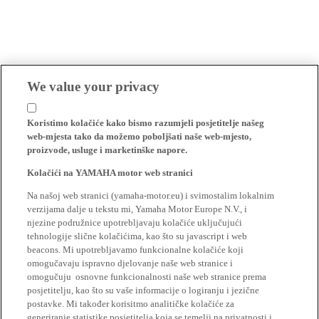
We value your privacy
Koristimo kolačiće kako bismo razumjeli posjetitelje našeg
web-mjesta tako da možemo poboljšati naše web-mjesto,
proizvode, usluge i marketinške napore.
Kolačići na YAMAHA motor web stranici
Na našoj web stranici (yamaha-motor.eu) i svimostalim lokalnim
verzijama dalje u tekstu mi, Yamaha Motor Europe N.V., i
njezine podružnice upotrebljavaju kolačiće uključujući
tehnologije slične kolačićima, kao što su javascript i web
beacons. Mi upotrebljavamo funkcionalne kolačiće koji
omogučavaju ispravno djelovanje naše web stranice i
omogučuju osnovne funkcionalnosti naše web stranice prema
posjetitelju, kao što su vaše informacije o logiranju i jezične
postavke. Mi također korisitmo analitičke kolačiće za
generiranje statistike posjetitelja koja se temelji na privatnosti i