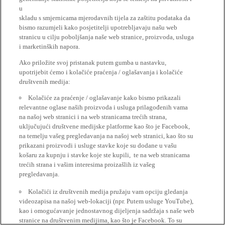
u
skladu s smjernicama mjerodavnih tijela za zaštitu podataka da
bismo razumjeli kako posjetitelji upotrebljavaju našu web
stranicu u cilju poboljšanja naše web stranice, proizvoda, usluga
i marketinških napora.
Ako priložite svoj pristanak putem gumba u nastavku,
upotrijebit ćemo i kolačiće praćenja / oglašavanja i kolačiće
društvenih medija:
Kolačiće za praćenje / oglašavanje kako bismo prikazali
relevantne oglase naših proizvoda i usluga prilagođenih vama
na našoj web stranici i na web stranicama trećih strana,
uključujući društvene medijske platforme kao što je Facebook,
na temelju vašeg pregledavanja na našoj web stranici, kao što su
prikazani proizvodi i usluge stavke koje su dodane u vašu
košaru za kupnju i stavke koje ste kupili, te na web stranicama
trećih strana i vašim interesima proizašlih iz vašeg
pregledavanja.
Kolačići iz društvenih medija pružaju vam opciju gledanja
videozapisa na našoj web-lokaciji (npr. Putem usluge YouTube),
kao i omogućavanje jednostavnog dijeljenja sadržaja s naše web
stranice na društvenim medijima, kao što je Facebook. To su