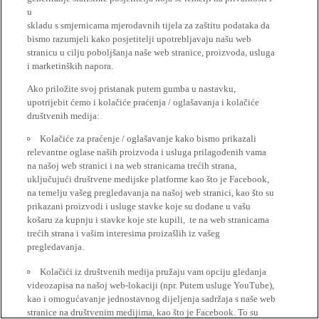
u
skladu s smjernicama mjerodavnih tijela za zaštitu podataka da
bismo razumjeli kako posjetitelji upotrebljavaju našu web
stranicu u cilju poboljšanja naše web stranice, proizvoda, usluga
i marketinških napora.
Ako priložite svoj pristanak putem gumba u nastavku,
upotrijebit ćemo i kolačiće praćenja / oglašavanja i kolačiće
društvenih medija:
Kolačiće za praćenje / oglašavanje kako bismo prikazali
relevantne oglase naših proizvoda i usluga prilagođenih vama
na našoj web stranici i na web stranicama trećih strana,
uključujući društvene medijske platforme kao što je Facebook,
na temelju vašeg pregledavanja na našoj web stranici, kao što su
prikazani proizvodi i usluge stavke koje su dodane u vašu
košaru za kupnju i stavke koje ste kupili, te na web stranicama
trećih strana i vašim interesima proizašlih iz vašeg
pregledavanja.
Kolačići iz društvenih medija pružaju vam opciju gledanja
videozapisa na našoj web-lokaciji (npr. Putem usluge YouTube),
kao i omogućavanje jednostavnog dijeljenja sadržaja s naše web
stranice na društvenim medijima, kao što je Facebook. To su