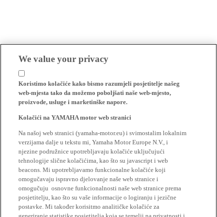
We value your privacy
Koristimo kolačiće kako bismo razumjeli posjetitelje našeg
web-mjesta tako da možemo poboljšati naše web-mjesto,
proizvode, usluge i marketinške napore.
Kolačići na YAMAHA motor web stranici
Na našoj web stranici (yamaha-motor.eu) i svimostalim lokalnim
verzijama dalje u tekstu mi, Yamaha Motor Europe N.V., i
njezine podružnice upotrebljavaju kolačiće uključujući
tehnologije slične kolačićima, kao što su javascript i web
beacons. Mi upotrebljavamo funkcionalne kolačiće koji
omogučavaju ispravno djelovanje naše web stranice i
omogučuju osnovne funkcionalnosti naše web stranice prema
posjetitelju, kao što su vaše informacije o logiranju i jezične
postavke. Mi također korisitmo analitičke kolačiće za
generiranje statistike posjetitelja koja se temelji na privatnosti i