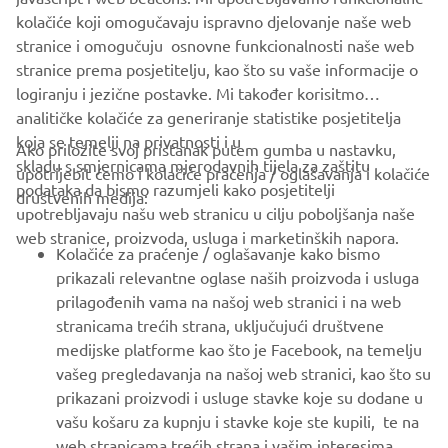
SUPPORT
kolačiće koji omogučavaju ispravno djelovanje naše web
stranice i omogučuju osnovne funkcionalnosti naše web
stranice prema posjetitelju, kao što su vaše informacije o
BILTEN
logiranju i jezične postavke. Mi također korisitmo
Budite prvi koji će saznati o najnovijim ponudama, posebnim
analitičke kolačiće za generiranje statistike posjetitelja
događajima, novim izdanjima i još mnogo toga
koja se temelji na privatnosti i u
Ako priložite svoj pristanak putem gumba u nastavku,
skladu s smjernicama mjerodavnih tijela za zaštitu
upotrijebit ćemo i kolačiće praćenja / oglašavanja i kolačiće
podataka da bismo razumjeli kako posjetitelji
društvenih medija:
upotrebljavaju našu web stranicu u cilju poboljšanja naše
PRETPLATITE SE
web stranice, proizvoda, usluga i marketinških napora.
Kolačiće za praćenje / oglašavanje kako bismo
prikazali relevantne oglase naših proizvoda i usluga
Pročitajte našu Politiku privatnosti kako biste saznali kako
prilagođenih vama na našoj web stranici i na web
obrađujemo vaše osobne podatke:
Pravila o Zaštiti Privatnosti
stranicama trećih strana, uključujući društvene
medijske platforme kao što je Facebook, na temelju
Montenegro (Serbian)
vašeg pregledavanja na našoj web stranici, kao što su
prikazani proizvodi i usluge stavke koje su dodane u
vašu košaru za kupnju i stavke koje ste kupili, te na
web stranicama trećih strana i vašim interesima