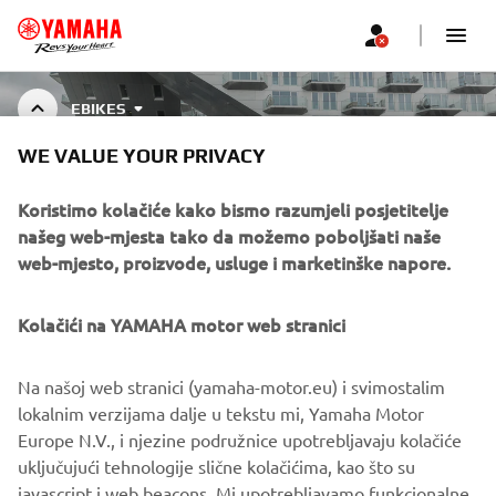
EBIKES
WE VALUE YOUR PRIVACY
EBIKE ACCESSORIES
Koristimo kolačiće kako bismo razumjeli posjetitelje
našeg web-mjesta tako da možemo poboljšati naše
web-mjesto, proizvode, usluge i marketinške napore.
CORPORATE
Kolačići na YAMAHA motor web stranici
FOR BUSINESS
Na našoj web stranici (yamaha-motor.eu) i svimostalim
lokalnim verzijama dalje u tekstu mi, Yamaha Motor
MORE YAMAHA
Europe N.V., i njezine podružnice upotrebljavaju kolačiće
uključujući tehnologije slične kolačićima, kao što su
javascript i web beacons. Mi upotrebljavamo funkcionalne