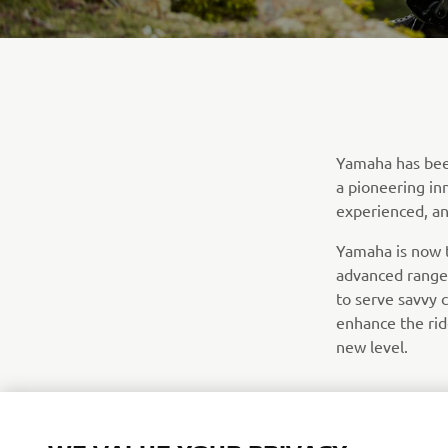
Yamaha has been
a pioneering in
experienced, an
Yamaha is now t
advanced range
to serve savvy c
enhance the rid
new level.