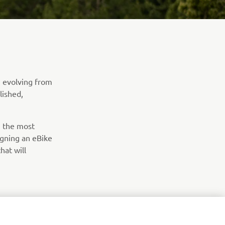
 evolving from
lished,
g the most
gning an eBike
hat will