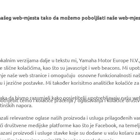
e našeg web-mjesta tako da možemo poboljšati naše web-mjes
MORE YAMAHA
SUPPORT
okalnim verzijama dalje u tekstu mi, Yamaha Motor Europe N.V.,
e slične kolačićima, kao što su javascript i web beacons. Mi upo
MyYamaha
Parts Catalogue
anje naše web stranice i omogučuju osnovne funkcionalnosti na
Yamaha Music
Book Maintenance
u i jezične postavke. Mi također korisitmo analitičke kolačiće z
Yamaha Racing
Dealer locator
ka da bismo razumjeli kako posjetitelji upotrebljavaju našu web 
trijebit ćemo i kolačiće praćenja / oglašavanja i kolačiće društ
Yamaha Motor Global
tinških napora.
Mobile Apps
azali relevantne oglase naših proizvoda i usluga prilagođenih v
jući društvene medijske platforme kao što je Facebook, na temel
kazani proizvodi i usluge stavke koje su dodane u vašu košaru za