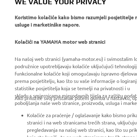
WE VALUE YOUR PRIVACY
Koristimo kolačiće kako bismo razumjeli posjetitelj
usluge i marketinške napore.
Kolačići na YAMAHA motor web stranici
CORPORATE
FOR BUSINESS
Na našoj web stranici (yamaha-motor.eu) i svimostalim l
podružnice upotrebljavaju kolačiće uključujući tehnologij
About us
eBike systems
funkcionalne kolačiće koji omogučavaju ispravno djelov
News
Authorities & Police
prema posjetitelju, kao što su vaše informacije o logiranj
statistike posjetitelja koja se temelji na privatnosti i u
Events
Golfcourses
skladu s smjernicama mjerodavnih tijela za zaštitu podata
Ako priložite svoj pristanak putem gumba u nastavku, upo
Press
First responders
poboljšanja naše web stranice, proizvoda, usluga i marke
Brochures
Driving schools
Kolačiće za praćenje / oglašavanje kako bismo prik
Working at Yamaha
Robotics
stranici i na web stranicama trećih strana, uključu
pregledavanja na našoj web stranici, kao što su pri
Become a Dealer
Partnerships