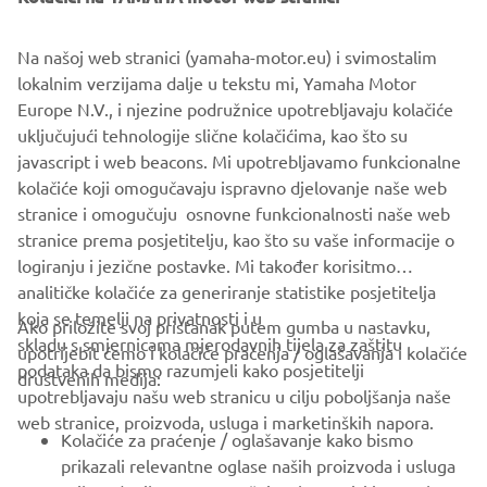
Industry leading fuel economy, excellent performance,
reduced emissions and almost as quiet as an electric
Na našoj web stranici (yamaha-motor.eu) i svimostalim
motor. That’s EFI QuieTech. The QuieTech EFI engine is
lokalnim verzijama dalje u tekstu mi, Yamaha Motor
the ideal choice for all your personal transportation needs,
Europe N.V., i njezine podružnice upotrebljavaju kolačiće
with the lowest decibel output of any petrol car, less
uključujući tehnologije slične kolačićima, kao što su
hydrocarbon emissions and featuring independent rear
javascript i web beacons. Mi upotrebljavamo funkcionalne
suspension, ensuring a luxuriously quiet ride, whatever
kolačiće koji omogučavaju ispravno djelovanje naše web
the conditions.
stranice i omogučuju osnovne funkcionalnosti naše web
stranice prema posjetitelju, kao što su vaše informacije o
logiranju i jezične postavke. Mi također korisitmo
analitičke kolačiće za generiranje statistike posjetitelja
koja se temelji na privatnosti i u
Ako priložite svoj pristanak putem gumba u nastavku,
skladu s smjernicama mjerodavnih tijela za zaštitu
upotrijebit ćemo i kolačiće praćenja / oglašavanja i kolačiće
CORPORATE
podataka da bismo razumjeli kako posjetitelji
društvenih medija:
upotrebljavaju našu web stranicu u cilju poboljšanja naše
web stranice, proizvoda, usluga i marketinških napora.
FOR BUSINESS
Kolačiće za praćenje / oglašavanje kako bismo
prikazali relevantne oglase naših proizvoda i usluga
MORE YAMAHA