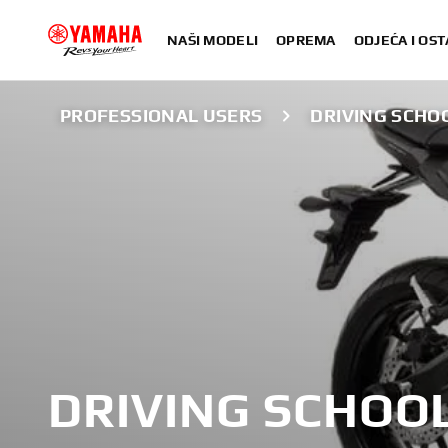
NAŠI MODELI
OPREMA
ODJEĆA I OST
PROFESSIONAL USERS
DRIVING SCHO
DRIVING SCHOO