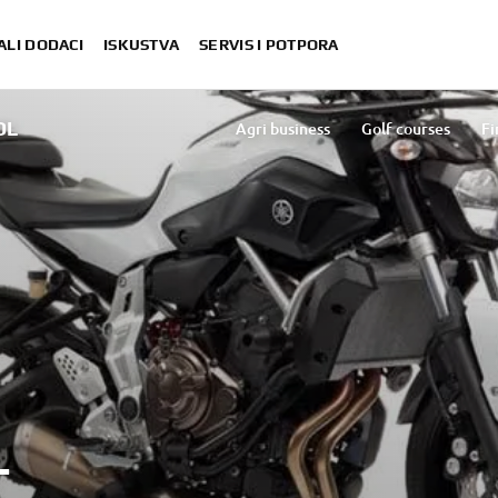
ALI DODACI
ISKUSTVA
SERVIS I POTPORA
OL
Agri business
Golf courses
Fi
L