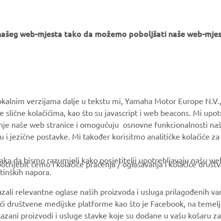
e našeg web-mjesta tako da možemo poboljšati naše web-mjes
MORE YAMAHA
SUPPORT
okalnim verzijama dalje u tekstu mi, Yamaha Motor Europe N.V.,
e slične kolačićima, kao što su javascript i web beacons. Mi upo
MyYamaha
Parts Catalogue
anje naše web stranice i omogučuju osnovne funkcionalnosti na
Yamaha Music
Book Maintenance
u i jezične postavke. Mi također korisitmo analitičke kolačiće z
Yamaha Racing
Dealer locator
ka da bismo razumjeli kako posjetitelji upotrebljavaju našu web 
trijebit ćemo i kolačiće praćenja / oglašavanja i kolačiće društ
Yamaha Motor Global
tinških napora.
Mobile Apps
azali relevantne oglase naših proizvoda i usluga prilagođenih v
jući društvene medijske platforme kao što je Facebook, na temel
kazani proizvodi i usluge stavke koje su dodane u vašu košaru za