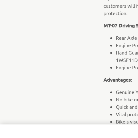
customers will
protection.
MT-07 Driving 
Rear Axle
Engine P
Hand Guar
1WSF11D00
Engine P
Advantages:
Genuine Y
No bike m
Quick and
Vital prot
Bike's vis
Durable e
Kit consis