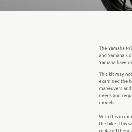
The Yamaha MT-0
and Yamaha's dur
Yamaha have dev
This kit may not
examined the bi
maneuvers and i
needs and requi
models.
With this in mi
the bike. This w
replaced them w