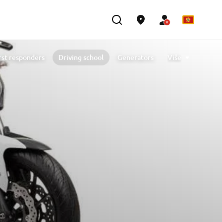
rst responders
Driving school
Generators
Više
Contact
Državne službe