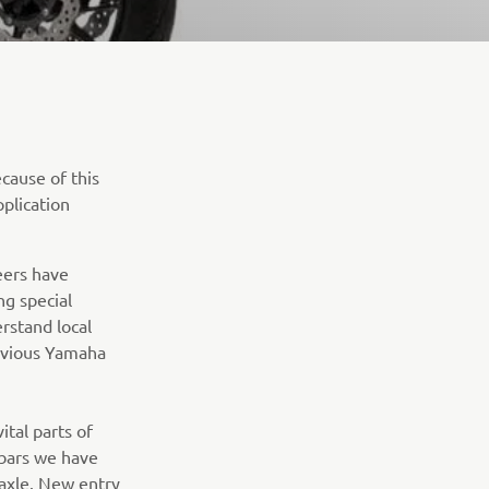
cause of this
pplication
neers have
ng special
rstand local
revious Yamaha
ital parts of
 bars we have
 axle. New entry