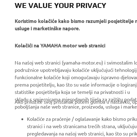
WE VALUE YOUR PRIVACY
Koristimo kolačiće kako bismo razumjeli posjetitelj
usluge i marketinške napore.
Kolačići na YAMAHA motor web stranici
CORPORATE
FOR BUSINESS
Na našoj web stranici (yamaha-motor.eu) i svimostalim l
podružnice upotrebljavaju kolačiće uključujući tehnologij
About us
eBike systems
funkcionalne kolačiće koji omogučavaju ispravno djelov
News
Authorities & Police
prema posjetitelju, kao što su vaše informacije o logiranj
statistike posjetitelja koja se temelji na privatnosti i u
Events
Golfcourses
skladu s smjernicama mjerodavnih tijela za zaštitu podata
Ako priložite svoj pristanak putem gumba u nastavku, upo
Press
First responders
poboljšanja naše web stranice, proizvoda, usluga i marke
Brochures
Driving schools
Kolačiće za praćenje / oglašavanje kako bismo prik
Working at Yamaha
Robotics
stranici i na web stranicama trećih strana, uključu
pregledavanja na našoj web stranici, kao što su pri
Become a Dealer
Partnerships