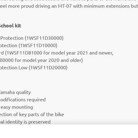
 feel more proud driving an MT-07 with minimum extensions b
School kit
 Protection (1WSF11D30000)
rotection (1WSF11D10000)
d (1WSF11D81000 for model year 2021 and newer,
000 for model year 2020 and older)
rotection Low (1WSF11D20000)
amaha quality
odifications required
 easy mounting
ection of key parts of the bike
ual identity is preserved
ngineering and materials
ts of four parts; spare parts can be ordered