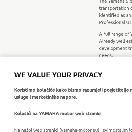
The Yamaha Side
transportation 
identified as an
Professional Use
A full range of
Already well es
development tri
needs.
WE VALUE YOUR PRIVACY
Koristimo kolačiće kako bismo razumjeli posjetitelj
usluge i marketinške napore.
Kolačići na YAMAHA motor web stranici
Na našoj web stranici (yamaha-motor.eu) i svimostalim l