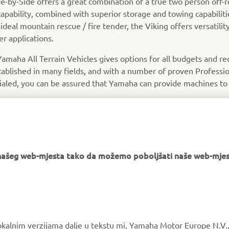
-by-Side offers a great combination of a true two person off-
capability, combined with superior storage and towing capabiliti
 ideal mountain rescue / fire tender, the Viking offers versatilit
r applications.
 Yamaha All Terrain Vehicles gives options for all budgets and r
tablished in many fields, and with a number of proven Professi
aled, you can be assured that Yamaha can provide machines to 
e našeg web-mjesta tako da možemo poboljšati naše web-mjes
okalnim verzijama dalje u tekstu mi, Yamaha Motor Europe N.V.,