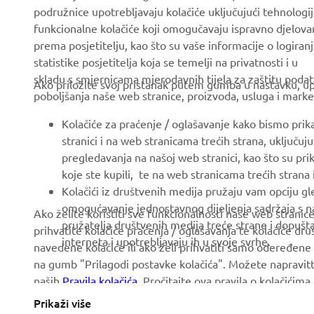
podružnice upotrebljavaju kolačiće uključujući tehnologij
funkcionalne kolačiće koji omogučavaju ispravno djelov
CORPORATE
FOR BUSINESS
prema posjetitelju, kao što su vaše informacije o logiranj
statistike posjetitelja koja se temelji na privatnosti i u
About us
eBike systems
skladu s smjernicama mjerodavnih tijela za zaštitu podata
Ako priložite svoj pristanak putem gumba u nastavku, upo
poboljšanja naše web stranice, proizvoda, usluga i marke
News
Authorities & Police
Events
Golfcourses
Kolačiće za praćenje / oglašavanje kako bismo prik
stranici i na web stranicama trećih strana, uključu
Press
First responders
pregledavanja na našoj web stranici, kao što su pri
Brochures
Driving schools
koje ste kupili, te na web stranicama trećih strana
Kolačići iz društvenih medija pružaju vam opciju gl
Working at Yamaha
Robotics
omogućavanje jednostavnog dijeljenja sadržaja s na
Ako želite koristiti sve funkcionalnosti naše web strani
Become a Dealer
Partnerships
pružatelja društvenih medija treće strane i dopuš
prihvatite kolačiće praćenja / oglašavanja te kolačiće dr
interneta i upotrebljavaju ih u svoje svrhe.
navedene kolačiće ili ako želi prihvatiti samo odeređene 
Human Rights Policy
Technical information for
na gumb "Prilagodi postavke kolačića". Možete napravitt
independent dealers
Sustainability Basic Policy
naših
Pravila kolačića
. Pročitajte ova pravila o kolačićim
Yamalube Safety Data
Prikaži više
Sheets