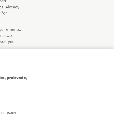
road
es. Already
y for
equirements.
onal User
suit your
SLJEDEĆI PREDMET IZ GALERIJE
to, proizvode,
 i njezine