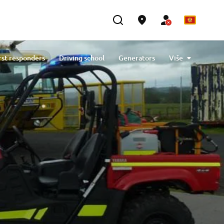
rst responders
Driving school
Generators
Više
Contact
Državne službe