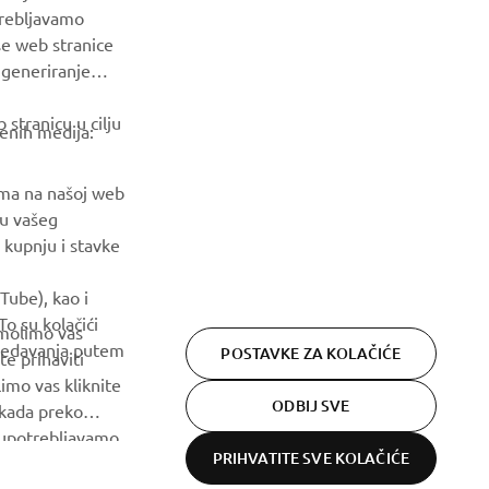
trebljavamo
še web stranice
BILTEN
a generiranje
Budite prvi koji će saznati o najnovijim ponudama, posebnim
stranicu u cilju
događajima, novim izdanjima i još mnogo toga
venih medija:
PRETPLATITE SE
ama na našoj web
ju vašeg
 kupnju i stavke
Pročitajte našu Politiku privatnosti kako biste saznali kako
obrađujemo vaše osobne podatke:
Pravila o Zaštiti Privatnosti
Tube), kao i
o su kolačići
 molimo vas
gledavanja putem
POSTAVKE ZA KOLAČIĆE
te prihaviti
imo vas kliknite
ODBIJ SVE
 kada preko
h upotrebljavamo.
PRIHVATITE SVE KOLAČIĆE