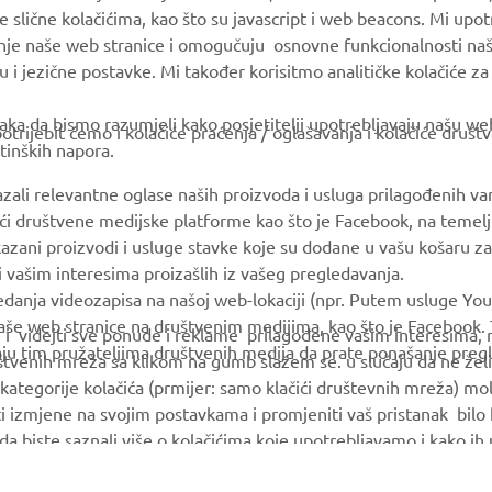
e slične kolačićima, kao što su javascript i web beacons. Mi upo
anje naše web stranice i omogučuju osnovne funkcionalnosti na
MORE YAMAHA
SUPPORT
u i jezične postavke. Mi također korisitmo analitičke kolačiće z
MyYamaha
Parts Catalogue
ka da bismo razumjeli kako posjetitelji upotrebljavaju našu web 
trijebit ćemo i kolačiće praćenja / oglašavanja i kolačiće društ
tinških napora.
Yamaha Music
Book Maintenance
Yamaha Racing
Dealer locator
azali relevantne oglase naših proizvoda i usluga prilagođenih v
jući društvene medijske platforme kao što je Facebook, na temel
Yamaha Motor Global
kazani proizvodi i usluge stavke koje su dodane u vašu košaru za
Mobile Apps
 i vašim interesima proizašlih iz vašeg pregledavanja.
edanja videozapisa na našoj web-lokaciji (npr. Putem usluge You
še web stranice na društvenim medijima, kao što je Facebook. T
ce i videjti sve ponude i reklame prilagođene vašim interesima,
taju tim pružateljima društvenih medija da prate ponašanje pre
uštvenih mreža sa klikom na gumb slažem se. u slučaju da ne želi
kategorije kolačića (prmijer: samo klačići društevnih mreža) mol
i izmjene na svojim postavkama i promjeniti vaš pristanak bilo
a da biste saznali više o kolačićima koje upotrebljavamo i kako i