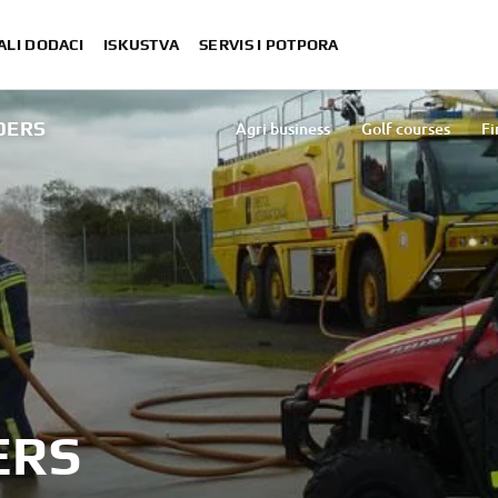
ALI DODACI
ISKUSTVA
SERVIS I POTPORA
DERS
Agri business
Golf courses
Fi
ERS