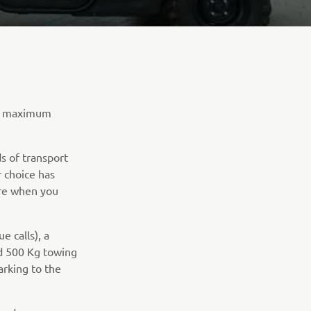
re maximum
 of transport
r choice has
ere when you
e calls), a
nd 500 Kg towing
arking to the