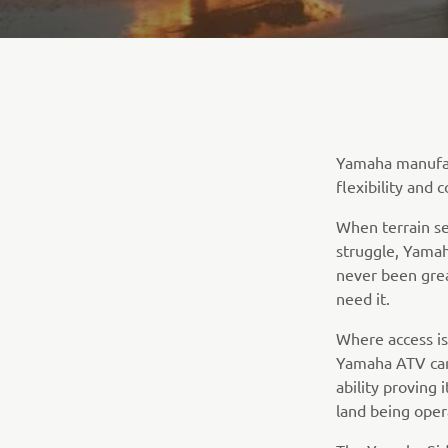
Yamaha manufac
flexibility and
When terrain s
struggle, Yamah
never been grea
need it.
Where access is
Yamaha ATV can 
ability proving 
land being oper