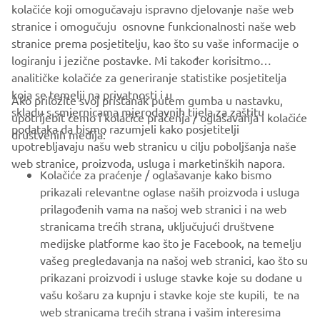
kolačiće koji omogučavaju ispravno djelovanje naše web
JEANNEAU OFFICIAL WEBSITE
stranice i omogučuju osnovne funkcionalnosti naše web
stranice prema posjetitelju, kao što su vaše informacije o
logiranju i jezične postavke. Mi također korisitmo
analitičke kolačiće za generiranje statistike posjetitelja
koja se temelji na privatnosti i u
Ako priložite svoj pristanak putem gumba u nastavku,
skladu s smjernicama mjerodavnih tijela za zaštitu
upotrijebit ćemo i kolačiće praćenja / oglašavanja i kolačiće
CORPORATE
podataka da bismo razumjeli kako posjetitelji
društvenih medija:
upotrebljavaju našu web stranicu u cilju poboljšanja naše
web stranice, proizvoda, usluga i marketinških napora.
FOR BUSINESS
Kolačiće za praćenje / oglašavanje kako bismo
prikazali relevantne oglase naših proizvoda i usluga
MORE YAMAHA
prilagođenih vama na našoj web stranici i na web
stranicama trećih strana, uključujući društvene
medijske platforme kao što je Facebook, na temelju
SUPPORT
vašeg pregledavanja na našoj web stranici, kao što su
prikazani proizvodi i usluge stavke koje su dodane u
vašu košaru za kupnju i stavke koje ste kupili, te na
BILTEN
web stranicama trećih strana i vašim interesima