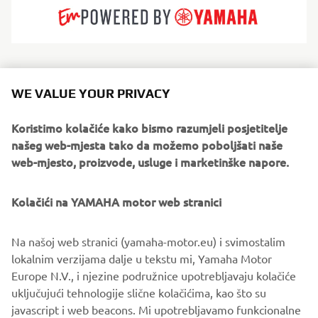
With roots stretching back to 1957, Jeanneau builds
sailing yachts and powerboats that suit every way of
WE VALUE YOUR PRIVACY
loving the sea. High-performance boats with unrivalled
seakeeping. Boats with elegant lines and a timeless style.
Koristimo kolačiće kako bismo razumjeli posjetitelje
Boats for living well on board, where layout and
našeg web-mjesta tako da možemo poboljšati naše
exceptional comfort have been ingeniously thought out in
web-mjesto, proizvode, usluge i marketinške napore.
every detail. Jeanneau boats designed to serve every
boating experience: a shared moment of pleasure that is
Kolačići na YAMAHA motor web stranici
accessible and authentic.
Na našoj web stranici (yamaha-motor.eu) i svimostalim
lokalnim verzijama dalje u tekstu mi, Yamaha Motor
Europe N.V., i njezine podružnice upotrebljavaju kolačiće
uključujući tehnologije slične kolačićima, kao što su
1
/
6
javascript i web beacons. Mi upotrebljavamo funkcionalne