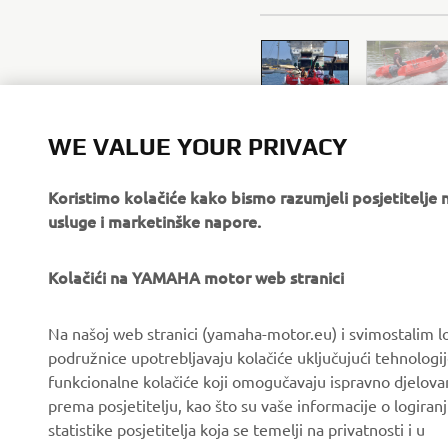
WE VALUE YOUR PRIVACY
Koristimo kolačiće kako bismo razumjeli posjetitelj
usluge i marketinške napore.
Kolačići na YAMAHA motor web stranici
Na našoj web stranici (yamaha-motor.eu) i svimostalim l
podružnice upotrebljavaju kolačiće uključujući tehnologij
funkcionalne kolačiće koji omogučavaju ispravno djelov
CORPORATE
FOR BUSINESS
prema posjetitelju, kao što su vaše informacije o logiranj
statistike posjetitelja koja se temelji na privatnosti i u
About us
eBike systems