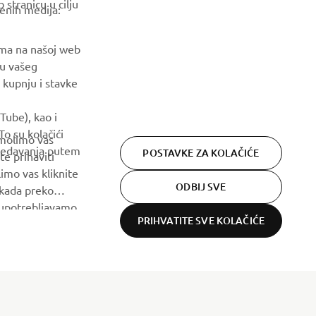
stranicu u cilju
događajima, novim izdanjima i još mnogo toga
venih medija:
PRETPLATITE SE
ama na našoj web
ju vašeg
 kupnju i stavke
Pročitajte našu Politiku privatnosti kako biste saznali kako
obrađujemo vaše osobne podatke:
Pravila o Zaštiti Privatnosti
Tube), kao i
o su kolačići
 molimo vas
gledavanja putem
POSTAVKE ZA KOLAČIĆE
te prihaviti
imo vas kliknite
ODBIJ SVE
 kada preko
h upotrebljavamo.
PRIHVATITE SVE KOLAČIĆE
Privacy Policy
Cookies
Legal statement