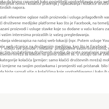
ka da bismo razumjeli kako posjetitelji upotrebljavaju našu web 
trijebit ćemo i kolačiće praćenja / oglašavanja i kolačiće društ
tinških napora.
Yamaha Music
Book Maintenance
Yamaha Racing
Dealer locator
azali relevantne oglase naših proizvoda i usluga prilagođenih v
jući društvene medijske platforme kao što je Facebook, na temel
Yamaha Motor Global
kazani proizvodi i usluge stavke koje su dodane u vašu košaru za
Mobile Apps
 i vašim interesima proizašlih iz vašeg pregledavanja.
edanja videozapisa na našoj web-lokaciji (npr. Putem usluge You
še web stranice na društvenim medijima, kao što je Facebook. T
ce i videjti sve ponude i reklame prilagođene vašim interesima,
taju tim pružateljima društvenih medija da prate ponašanje pre
uštvenih mreža sa klikom na gumb slažem se. u slučaju da ne želi
kategorije kolačića (prmijer: samo klačići društevnih mreža) mol
i izmjene na svojim postavkama i promjeniti vaš pristanak bilo
a da biste saznali više o kolačićima koje upotrebljavamo i kako i
© Copyright - 2026 Yamaha Motor Europe N.V. - All Rights Reserved