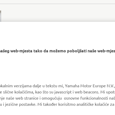
e našeg web-mjesta tako da možemo poboljšati naše web-mjes
WHALY OFFICIAL WEBSITE
okalnim verzijama dalje u tekstu mi, Yamaha Motor Europe N.V.,
e slične kolačićima, kao što su javascript i web beacons. Mi upo
anje naše web stranice i omogučuju osnovne funkcionalnosti na
MORE YAMAHA
SUPPORT
u i jezične postavke. Mi također korisitmo analitičke kolačiće z
MyYamaha
Parts Catalogue