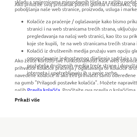
skladu s smjernicama mjerodavnih tijela za zaštitu podata
Ako priložite svoj pristanak putem gumba u nastavku, upo
poboljšanja naše web stranice, proizvoda, usluga i marke
News
Authorities & Police
Events
Golfcourses
Kolačiće za praćenje / oglašavanje kako bismo prik
stranici i na web stranicama trećih strana, uključu
Press
First responders
pregledavanja na našoj web stranici, kao što su pri
Brochures
Driving schools
koje ste kupili, te na web stranicama trećih strana
Kolačići iz društvenih medija pružaju vam opciju gl
Working at Yamaha
Robotics
omogućavanje jednostavnog dijeljenja sadržaja s na
Ako želite koristiti sve funkcionalnosti naše web strani
Become a Dealer
Partnerships
pružatelja društvenih medija treće strane i dopuš
prihvatite kolačiće praćenja / oglašavanja te kolačiće dr
interneta i upotrebljavaju ih u svoje svrhe.
navedene kolačiće ili ako želi prihvatiti samo odeređene 
Human Rights Policy
Technical information for
na gumb "Prilagodi postavke kolačića". Možete napravitt
independent dealers
Sustainability Basic Policy
naših
Pravila kolačića
. Pročitajte ova pravila o kolačićim
Yamalube Safety Data
Prikaži više
Sheets
Montenegro (Serbian)