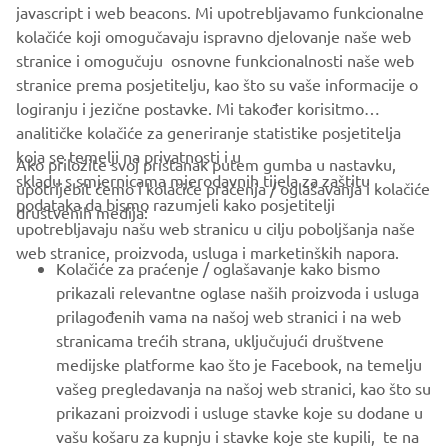
javascript i web beacons. Mi upotrebljavamo funkcionalne
kolačiće koji omogučavaju ispravno djelovanje naše web
WHITE SHARK OFFICIAL WEBSITE
stranice i omogučuju osnovne funkcionalnosti naše web
stranice prema posjetitelju, kao što su vaše informacije o
logiranju i jezične postavke. Mi također korisitmo
analitičke kolačiće za generiranje statistike posjetitelja
koja se temelji na privatnosti i u
Ako priložite svoj pristanak putem gumba u nastavku,
skladu s smjernicama mjerodavnih tijela za zaštitu
upotrijebit ćemo i kolačiće praćenja / oglašavanja i kolačiće
CORPORATE
podataka da bismo razumjeli kako posjetitelji
društvenih medija:
upotrebljavaju našu web stranicu u cilju poboljšanja naše
web stranice, proizvoda, usluga i marketinških napora.
FOR BUSINESS
Kolačiće za praćenje / oglašavanje kako bismo
prikazali relevantne oglase naših proizvoda i usluga
MORE YAMAHA
prilagođenih vama na našoj web stranici i na web
stranicama trećih strana, uključujući društvene
medijske platforme kao što je Facebook, na temelju
SUPPORT
vašeg pregledavanja na našoj web stranici, kao što su
prikazani proizvodi i usluge stavke koje su dodane u
vašu košaru za kupnju i stavke koje ste kupili, te na
BILTEN