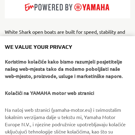
White Shark open boats are built for speed, stability and
strong seas. Recognisable by their striking profiles and
deep-V hulls, they offer sporty, assured handling designed
WE VALUE YOUR PRIVACY
for offshore confidence. Great for anglers, thrill riders and
coastal explorers, White Shark models provide spacious
Koristimo kolačiće kako bismo razumjeli posjetitelje
decks and robust performance. They thrive where
našeg web-mjesta tako da možemo poboljšati naše
weather and waves demand respect. Each vessel is a
web-mjesto, proizvode, usluge i marketinške napore.
testament to premium maritime engineering, defined by
high-end construction standards and an uncompromising
Kolačići na YAMAHA motor web stranici
attention to detail.
Na našoj web stranici (yamaha-motor.eu) i svimostalim
lokalnim verzijama dalje u tekstu mi, Yamaha Motor
Europe N.V., i njezine podružnice upotrebljavaju kolačiće
uključujući tehnologije slične kolačićima, kao što su
1
/
6