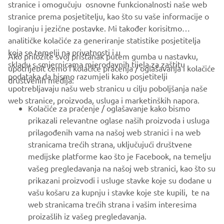
YAMARIN OFFICIAL WEBSITE
stranice i omogučuju osnovne funkcionalnosti naše web
stranice prema posjetitelju, kao što su vaše informacije o
logiranju i jezične postavke. Mi također korisitmo
analitičke kolačiće za generiranje statistike posjetitelja
koja se temelji na privatnosti i u
Ako priložite svoj pristanak putem gumba u nastavku,
skladu s smjernicama mjerodavnih tijela za zaštitu
upotrijebit ćemo i kolačiće praćenja / oglašavanja i kolačiće
CORPORATE
podataka da bismo razumjeli kako posjetitelji
društvenih medija:
upotrebljavaju našu web stranicu u cilju poboljšanja naše
web stranice, proizvoda, usluga i marketinških napora.
FOR BUSINESS
Kolačiće za praćenje / oglašavanje kako bismo
prikazali relevantne oglase naših proizvoda i usluga
MORE YAMAHA
prilagođenih vama na našoj web stranici i na web
stranicama trećih strana, uključujući društvene
medijske platforme kao što je Facebook, na temelju
SUPPORT
vašeg pregledavanja na našoj web stranici, kao što su
prikazani proizvodi i usluge stavke koje su dodane u
vašu košaru za kupnju i stavke koje ste kupili, te na
BILTEN
web stranicama trećih strana i vašim interesima
Budite prvi koji će saznati o najnovijim ponudama, posebnim
proizašlih iz vašeg pregledavanja.
događajima, novim izdanjima i još mnogo toga