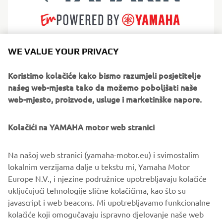
WE VALUE YOUR PRIVACY
Yamarin specialises in safe, comfortable fibreglass boats
shaped by demanding Nordic conditions. Their philosophy
Koristimo kolačiće kako bismo razumjeli posjetitelje
focuses on intuitive handling, reliability and making
našeg web-mjesta tako da možemo poboljšati naše
boating feel effortless. Perfect for families and leisure
web-mjesto, proizvode, usluge i marketinške napore.
boaters, Yamarin builds high-quality powerboats with
Scandinavian simplicity, practical layouts and smooth
Kolačići na YAMAHA motor web stranici
performance for relaxed days afloat.
Na našoj web stranici (yamaha-motor.eu) i svimostalim
lokalnim verzijama dalje u tekstu mi, Yamaha Motor
Europe N.V., i njezine podružnice upotrebljavaju kolačiće
uključujući tehnologije slične kolačićima, kao što su
1
/
8
javascript i web beacons. Mi upotrebljavamo funkcionalne
kolačiće koji omogučavaju ispravno djelovanje naše web