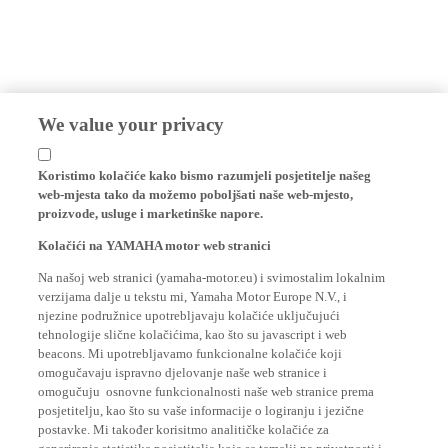
We value your privacy
Koristimo kolačiće kako bismo razumjeli posjetitelje našeg
web-mjesta tako da možemo poboljšati naše web-mjesto,
proizvode, usluge i marketinške napore.
Kolačići na YAMAHA motor web stranici
Na našoj web stranici (yamaha-motor.eu) i svimostalim lokalnim
verzijama dalje u tekstu mi, Yamaha Motor Europe N.V., i
njezine podružnice upotrebljavaju kolačiće uključujući
tehnologije slične kolačićima, kao što su javascript i web
beacons. Mi upotrebljavamo funkcionalne kolačiće koji
omogučavaju ispravno djelovanje naše web stranice i
omogučuju osnovne funkcionalnosti naše web stranice prema
posjetitelju, kao što su vaše informacije o logiranju i jezične
postavke. Mi također korisitmo analitičke kolačiće za
generiranje statistike posjetitelja koja se temelji na privatnosti i