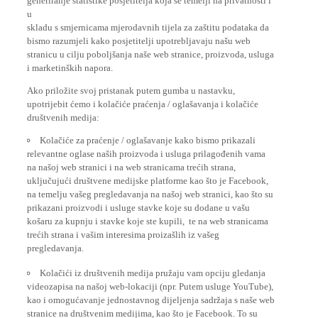
u
skladu s smjernicama mjerodavnih tijela za zaštitu podataka da
bismo razumjeli kako posjetitelji upotrebljavaju našu web
stranicu u cilju poboljšanja naše web stranice, proizvoda, usluga
i marketinških napora.
Ako priložite svoj pristanak putem gumba u nastavku,
upotrijebit ćemo i kolačiće praćenja / oglašavanja i kolačiće
društvenih medija:
Kolačiće za praćenje / oglašavanje kako bismo prikazali
relevantne oglase naših proizvoda i usluga prilagođenih vama
na našoj web stranici i na web stranicama trećih strana,
uključujući društvene medijske platforme kao što je Facebook,
na temelju vašeg pregledavanja na našoj web stranici, kao što su
prikazani proizvodi i usluge stavke koje su dodane u vašu
košaru za kupnju i stavke koje ste kupili, te na web stranicama
trećih strana i vašim interesima proizašlih iz vašeg
pregledavanja.
Kolačići iz društvenih medija pružaju vam opciju gledanja
videozapisa na našoj web-lokaciji (npr. Putem usluge YouTube),
kao i omogućavanje jednostavnog dijeljenja sadržaja s naše web
stranice na društvenim medijima, kao što je Facebook. To su