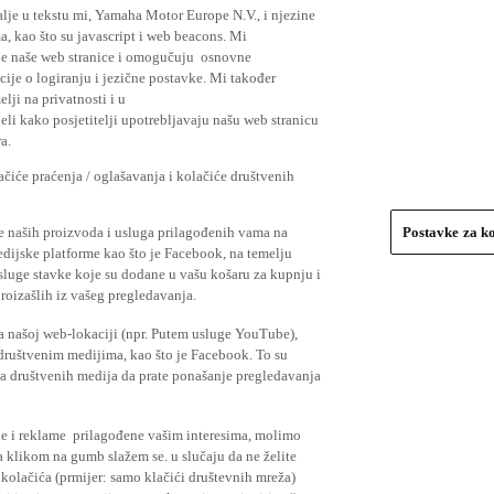
lje u tekstu mi, Yamaha Motor Europe N.V., i njezine
, kao što su javascript i web beacons. Mi
je naše web stranice i omogučuju osnovne
cije o logiranju i jezične postavke. Mi također
elji na privatnosti i u
li kako posjetitelji upotrebljavaju našu web stranicu
a.
čiće praćenja / oglašavanja i kolačiće društvenih
se naših proizvoda i usluga prilagođenih vama na
Postavke za k
medijske platforme kao što je Facebook, na temelju
usluge stavke koje su dodane u vašu košaru za kupnju i
proizašlih iz vašeg pregledavanja.
a našoj web-lokaciji (npr. Putem usluge YouTube),
 društvenim medijima, kao što je Facebook. To su
ima društvenih medija da prate ponašanje pregledavanja
ude i reklame prilagođene vašim interesima, molimo
a klikom na gumb slažem se. u slučaju da ne želite
 kolačića (prmijer: samo klačići društevnih mreža)