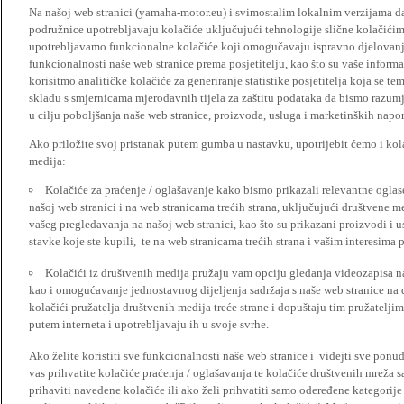
Na našoj web stranici (yamaha-motor.eu) i svimostalim lokalnim verzijama da
podružnice upotrebljavaju kolačiće uključujući tehnologije slične kolačićima
upotrebljavamo funkcionalne kolačiće koji omogučavaju ispravno djelovan
funkcionalnosti naše web stranice prema posjetitelju, kao što su vaše informa
korisitmo analitičke kolačiće za generiranje statistike posjetitelja koja se tem
skladu s smjernicama mjerodavnih tijela za zaštitu podataka da bismo razumje
u cilju poboljšanja naše web stranice, proizvoda, usluga i marketinških napor
Ako priložite svoj pristanak putem gumba u nastavku, upotrijebit ćemo i kola
medija:
Kolačiće za praćenje / oglašavanje kako bismo prikazali relevantne ogla
našoj web stranici i na web stranicama trećih strana, uključujući društvene 
vašeg pregledavanja na našoj web stranici, kao što su prikazani proizvodi i 
stavke koje ste kupili, te na web stranicama trećih strana i vašim interesima 
Kolačići iz društvenih medija pružaju vam opciju gledanja videozapisa n
kao i omogućavanje jednostavnog dijeljenja sadržaja s naše web stranice na
kolačići pružatelja društvenih medija treće strane i dopuštaju tim pružatelj
putem interneta i upotrebljavaju ih u svoje svrhe.
Ako želite koristiti sve funkcionalnosti naše web stranice i videjti sve pon
vas prihvatite kolačiće praćenja / oglašavanja te kolačiće društvenih mreža s
prihaviti navedene kolačiće ili ako želi prihvatiti samo odeređene kategorije