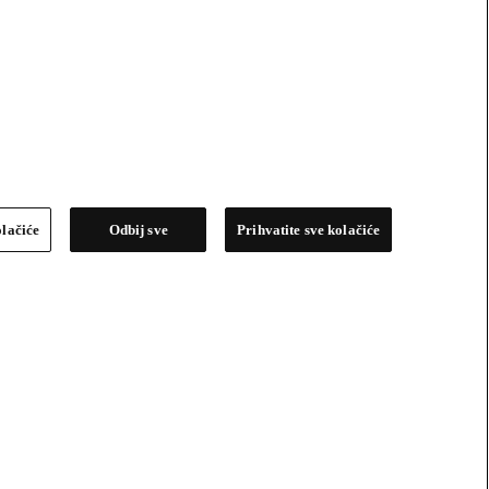
olačiće
Odbij sve
Prihvatite sve kolačiće