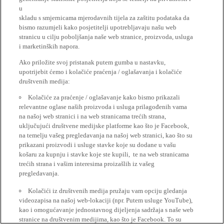
u
skladu s smjernicama mjerodavnih tijela za zaštitu podataka da
bismo razumjeli kako posjetitelji upotrebljavaju našu web
stranicu u cilju poboljšanja naše web stranice, proizvoda, usluga
i marketinških napora.
Ako priložite svoj pristanak putem gumba u nastavku,
upotrijebit ćemo i kolačiće praćenja / oglašavanja i kolačiće
društvenih medija:
Kolačiće za praćenje / oglašavanje kako bismo prikazali
relevantne oglase naših proizvoda i usluga prilagođenih vama
na našoj web stranici i na web stranicama trećih strana,
uključujući društvene medijske platforme kao što je Facebook,
na temelju vašeg pregledavanja na našoj web stranici, kao što su
prikazani proizvodi i usluge stavke koje su dodane u vašu
košaru za kupnju i stavke koje ste kupili, te na web stranicama
trećih strana i vašim interesima proizašlih iz vašeg
pregledavanja.
Kolačići iz društvenih medija pružaju vam opciju gledanja
videozapisa na našoj web-lokaciji (npr. Putem usluge YouTube),
kao i omogućavanje jednostavnog dijeljenja sadržaja s naše web
stranice na društvenim medijima, kao što je Facebook. To su