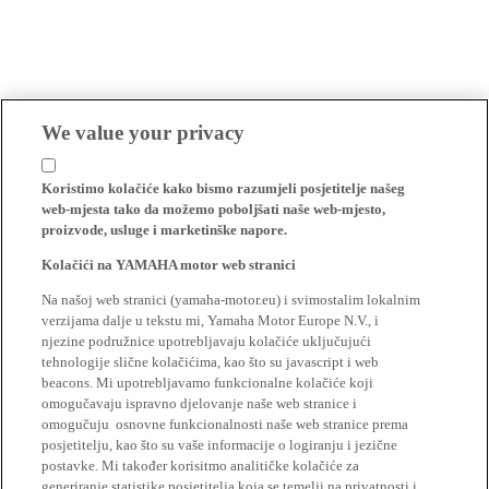
We value your privacy
Koristimo kolačiće kako bismo razumjeli posjetitelje našeg
web-mjesta tako da možemo poboljšati naše web-mjesto,
proizvode, usluge i marketinške napore.
Kolačići na YAMAHA motor web stranici
Na našoj web stranici (yamaha-motor.eu) i svimostalim lokalnim
verzijama dalje u tekstu mi, Yamaha Motor Europe N.V., i
njezine podružnice upotrebljavaju kolačiće uključujući
tehnologije slične kolačićima, kao što su javascript i web
beacons. Mi upotrebljavamo funkcionalne kolačiće koji
omogučavaju ispravno djelovanje naše web stranice i
omogučuju osnovne funkcionalnosti naše web stranice prema
posjetitelju, kao što su vaše informacije o logiranju i jezične
postavke. Mi također korisitmo analitičke kolačiće za
generiranje statistike posjetitelja koja se temelji na privatnosti i